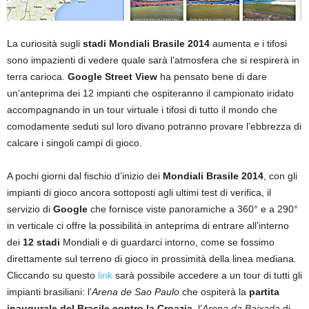
La curiosità sugli
stadi Mondiali Brasile 2014
aumenta e i tifosi
sono impazienti di vedere quale sarà l’atmosfera che si respirerà in
terra carioca.
Google Street View
ha pensato bene di dare
un’anteprima dei 12 impianti che ospiteranno il campionato iridato
accompagnando in un tour virtuale i tifosi di tutto il mondo che
comodamente seduti sul loro divano potranno provare l’ebbrezza di
calcare i singoli campi di gioco.
A pochi giorni dal fischio d’inizio dei
Mondiali Brasile 2014
, con gli
impianti di gioco ancora sottoposti agli ultimi test di verifica, il
servizio di
Google
che fornisce viste panoramiche a 360° e a 290°
in verticale ci offre la possibilità in anteprima di entrare all’interno
dei
12 stadi
Mondiali e di guardarci intorno, come se fossimo
direttamente sul terreno di gioco in prossimità della linea mediana.
Cliccando su questo
link
sarà possibile accedere a un tour di tutti gli
impianti brasiliani: l’
Arena de Sao Paulo
che ospiterà la
partita
inaugurale del Brasile contro la Croazia
, l’
Arena da Baixada
di