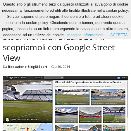
Questo sito o gli strumenti terzi da questo utilizzati si avvalgono di cookie
necessari al funzionamento ed utili alle finalita illustrate nella cookie policy.
Se vuoi saperne di piu o negare il consenso a tutti o ad alcuni cookie,
Home
News
Stadi Mondiali Brasile 2014: scopriamoli con Google Street View
consulta la cookie policy. Chiudendo questo banner, scorrendo questa
NEWS
pagina, cliccando su un link o proseguendo la navigazione in altra maniera,
Stadi Mondiali Brasile 2014:
acconsenti ad un utilizzo dei cookie.
maggiori informazioni
ACCETTA
scopriamoli con Google Street
View
Da
Redazione BlogDiSport
-
Giu 10, 2014