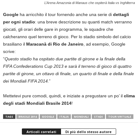
L’Arena Amazonia di Manaus che ospiterà Italia vs Inghilterra
Google
ha arricchito il tour fornendo anche una serie di
dettagli
per ogni stadio
: una breve descrizione su quanti match verranno
giocati, gli orari delle gare in programma, le squadre che
calcheranno quel terreno di gioco. Per lo stadio simbolo del calcio
brasiliano il
Maracanà di Rio de Janeiro
, ad esempio, Google
scrive:
“
Questo stadio ha ospitato due partite di girone e la finale della
FIFA Confederations Cup 2013 e sarà il terreno di gioco di quattro
partite di girone, un ottavo di finale, un quarto di finale e della finale
dei Mondiali FIFA 2014.
”
Mettetevi pure comodi, quindi, e iniziate a pregustare un po’ il
clima
degli stadi Mondiali Brasile 2014
!
TAGS
BRASILE 2014
GOOGLE
ITALIA
MONDIALI
STADI
TOUR VIRTUALE
Articoli correlati
Di più dello stesso autore