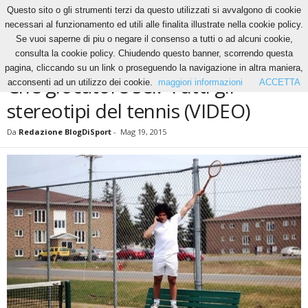
Questo sito o gli strumenti terzi da questo utilizzati si avvalgono di cookie
necessari al funzionamento ed utili alle finalita illustrate nella cookie policy.
Se vuoi saperne di piu o negare il consenso a tutti o ad alcuni cookie,
Home
News
Che giocatore sei? Tutti gli stereotipi del tennis (VIDEO)
consulta la cookie policy. Chiudendo questo banner, scorrendo questa
NEWS
TENNIS
pagina, cliccando su un link o proseguendo la navigazione in altra maniera,
Che giocatore sei? Tutti gli
acconsenti ad un utilizzo dei cookie.
maggiori informazioni
ACCETTA
stereotipi del tennis (VIDEO)
Da
Redazione BlogDiSport
-
Mag 19, 2015