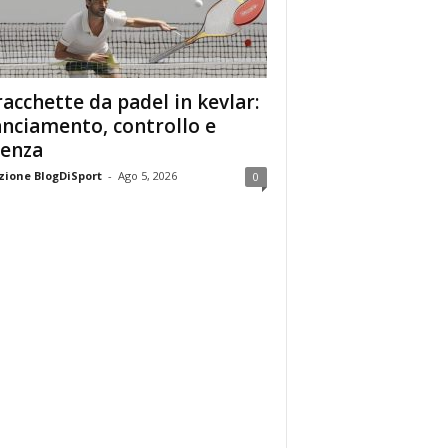
racchette da padel in kevlar:
anciamento, controllo e
enza
ione BlogDiSport
-
Ago 5, 2026
0