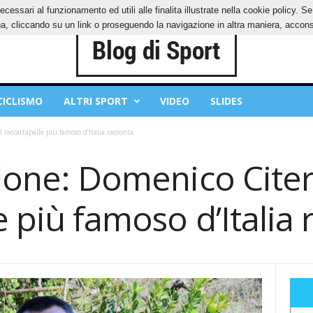
ecessari al funzionamento ed utili alle finalita illustrate nella cookie policy. 
IES
PRIVACY POLICY
, cliccando su un link o proseguendo la navigazione in altra maniera, acconse
CICLISMO
ALTRI SPORT
VIDEO
SLIDES
 raccattapalle più famoso d’Italia racconta
llone: Domenico Citer
e più famoso d’Italia