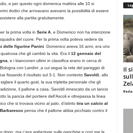
stadio, e per questo ogni domenica mattina alle 10 si
Le
primi dodici che arrivavano avevano la possibilità di essere
assistere alla partita gratuitamente.
per la prima volta in
Serie A
, e Domenico non ha intenzione
quadra del cuore. Per la prima volta poteva vedere da
i delle figurine Panini
. Domenico aveva 16 anni, era uno
qualcosa che gli cambiò la vita. Era il
12 gennaio del
ogna
, e i bianconeri ultimi in classifica erano in cerca di
 Bologna con Landini ,a cui segue la rete del pareggio di
Il s
ue fissando il risultato sul 3-1. Non contento
Savoldi
, allo
sul
lare il quarto goal, la sua tripletta personale che gli
Zel
adizione, il pallone a casa. Savoldi innescato da un lancio
Redaz
otto la pancia del portiere dell’Ascoli e oltrepassa la linea
o che si trovava vicino al palo, d’istinto
tira un calcio al
Barbaresco
pensa che il pallone abbia picchiato contro il
co dopo, ma c’era agitazione sulle panchine e così me la