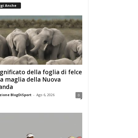
ggi Anche
ignificato della foglia di felce
la maglia della Nuova
anda
ione BlogDiSport
-
Ago 6, 2026
0