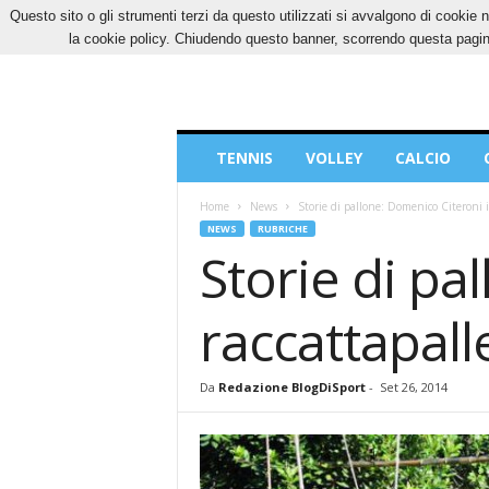
Questo sito o gli strumenti terzi da questo utilizzati si avvalgono di cookie n
VENERDÌ, 7 AGOSTO 2026
CONTATTI
COOK
la cookie policy. Chiudendo questo banner, scorrendo questa pagina
Blog
TENNIS
VOLLEY
CALCIO
di
Sport
Home
News
Storie di pallone: Domenico Citeroni il
NEWS
RUBRICHE
Storie di pa
raccattapall
Da
Redazione BlogDiSport
-
Set 26, 2014