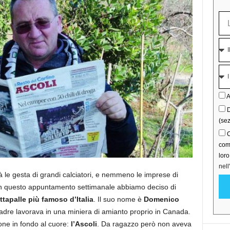
A
D
(sez
C
comu
lor
nell
à le gesta di grandi calciatori, e nemmeno le imprese di
 In questo appuntamento settimanale abbiamo deciso di
ttapalle più famoso d’Italia
. Il suo nome è
Domenico
adre lavorava in una miniera di amianto proprio in Canada.
ne in fondo al cuore:
l’Ascoli
. Da ragazzo però non aveva