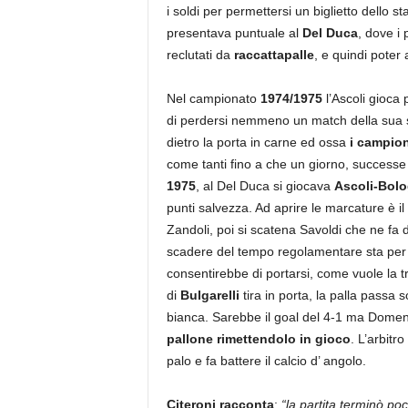
i soldi per permettersi un biglietto dello 
presentava puntuale al
Del Duca
, dove i 
reclutati da
raccattapalle
, e quindi poter 
Nel campionato
1974/1975
l’Ascoli gioca 
di perdersi nemmeno un match della sua s
dietro la porta in carne ed ossa
i campion
come tanti fino a che un giorno, successe 
1975
, al Del Duca si giocava
Ascoli-Bol
punti salvezza. Ad aprire le marcature è il
Zandoli, poi si scatena Savoldi che ne fa d
scadere del tempo regolamentare sta per sig
consentirebbe di portarsi, come vuole la tr
di
Bulgarelli
tira in porta, la palla passa s
bianca. Sarebbe il goal del 4-1 ma Domenic
pallone rimettendolo in gioco
. L’arbitro
palo e fa battere il calcio d’ angolo.
Citeroni racconta
:
“la partita terminò po