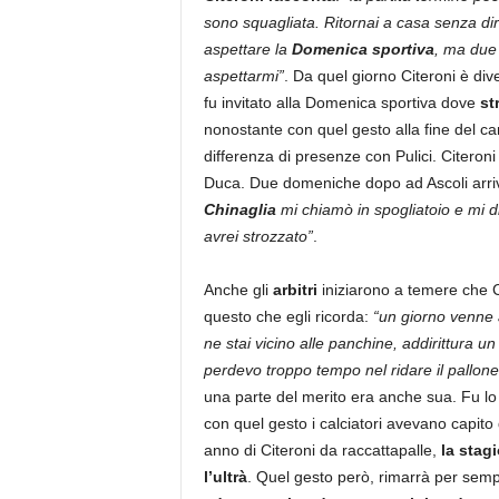
sono squagliata. Ritornai a casa senza di
aspettare la
Domenica sportiva
, ma due g
aspettarmi”
. Da quel giorno Citeroni è div
fu invitato alla Domenica sportiva dove
st
nonostante con quel gesto alla fine del ca
differenza di presenze con Pulici. Citeroni
Duca. Due domeniche dopo ad Ascoli arri
Chinaglia
mi chiamò in spogliatoio e mi d
avrei strozzato”
.
Anche gli
arbitri
iniziarono a temere che Ci
questo che egli ricorda:
“un giorno venne a
ne stai vicino alle panchine, addirittura u
perdevo troppo tempo nel ridare il pallone
una parte del merito era anche sua. Fu lo
con quel gesto i calciatori avevano capito 
anno di Citeroni da raccattapalle,
la stagi
l’ultrà
. Quel gesto però, rimarrà per sempr