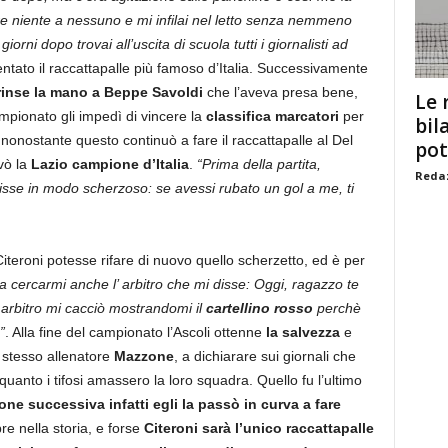
re niente a nessuno e mi infilai nel letto senza nemmeno
iorni dopo trovai all’uscita di scuola tutti i giornalisti ad
entato il raccattapalle più famoso d’Italia. Successivamente
rinse la mano a Beppe Savoldi
che l’aveva presa bene,
Le 
mpionato gli impedì di vincere la
classifica marcatori
per
bil
 nonostante questo continuò a fare il raccattapalle al Del
pot
vò la
Lazio campione d’Italia
.
“Prima della partita,
Redaz
isse in modo scherzoso: se avessi rubato un gol a me, ti
teroni potesse rifare di nuovo quello scherzetto, ed è per
 cercarmi anche l’ arbitro che mi disse: Oggi, ragazzo te
n arbitro mi cacciò mostrandomi il
cartellino rosso
perchè
”
. Alla fine del campionato l’Ascoli ottenne
la salvezza
e
 stesso allenatore
Mazzone
, a dichiarare sui giornali che
quanto i tifosi amassero la loro squadra. Quello fu l’ultimo
one successiva infatti egli la passò in curva a fare
e nella storia, e forse
Citeroni sarà l’unico raccattapalle