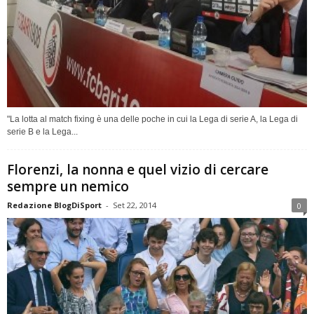
"La lotta al match fixing è una delle poche in cui la Lega di serie A, la Lega di
serie B e la Lega...
Florenzi, la nonna e quel vizio di cercare
sempre un nemico
Redazione BlogDiSport
-
Set 22, 2014
0