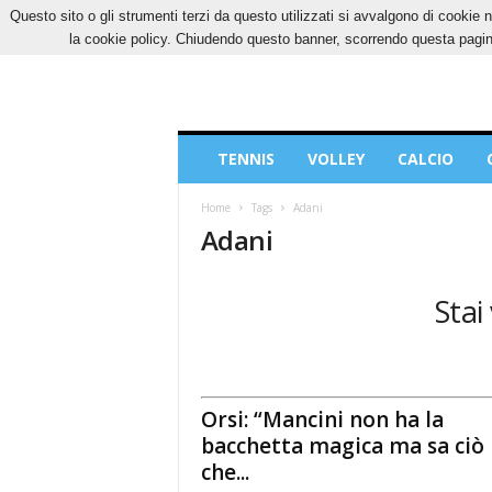
Questo sito o gli strumenti terzi da questo utilizzati si avvalgono di cookie n
VENERDÌ, 7 AGOSTO 2026
CONTATTI
COOK
la cookie policy. Chiudendo questo banner, scorrendo questa pagina
Blog
TENNIS
VOLLEY
CALCIO
di
Sport
Home
Tags
Adani
Adani
Stai
Orsi: “Mancini non ha la
bacchetta magica ma sa ciò
che...