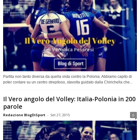
Partita non tanto diversa da quella vista contro la Polonia. Abbiamo capito di
poter contare su un centro strepitoso, stavolta guidato dalla Chirichella che...
Il Vero angolo del Volley: Italia-Polonia in 200
parole
Redazione BlogDiSport
-
Set 27, 2015
0