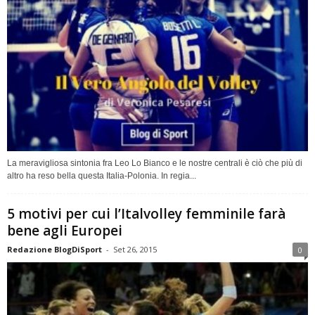
La meravigliosa sintonia fra Leo Lo Bianco e le nostre centrali è ciò che più di
altro ha reso bella questa Italia-Polonia. In regia...
5 motivi per cui l’Italvolley femminile farà
bene agli Europei
Redazione BlogDiSport
-
Set 26, 2015
0