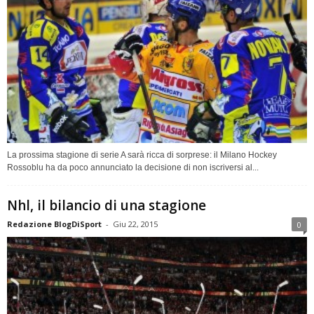
La prossima stagione di serie A sarà ricca di sorprese: il Milano Hockey
Rossoblu ha da poco annunciato la decisione di non iscriversi al...
Nhl, il bilancio di una stagione
Redazione BlogDiSport
-
Giu 22, 2015
0