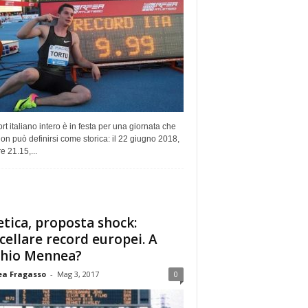
rt italiano intero è in festa per una giornata che
non può definirsi come storica: il 22 giugno 2018,
re 21.15,...
etica, proposta shock:
cellare record europei. A
chio Mennea?
a Fragasso
-
Mag 3, 2017
0