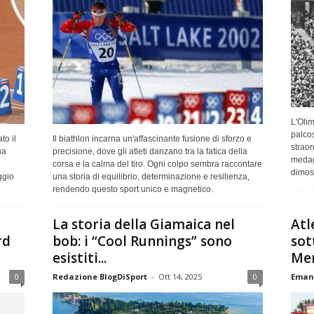
L'Olim
palcos
to il
Il biathlon incarna un'affascinante fusione di sforzo e
straor
ua
precisione, dove gli atleti danzano tra la fatica della
medagl
corsa e la calma del tiro. Ogni colpo sembra raccontare
dimost
ggio
una storia di equilibrio, determinazione e resilienza,
rendendo questo sport unico e magnetico.
La storia della Giamaica nel
Atl
rd
bob: i “Cool Runnings” sono
sot
esistiti...
Me
0
Redazione BlogDiSport
-
Ott 14, 2025
0
Emanu