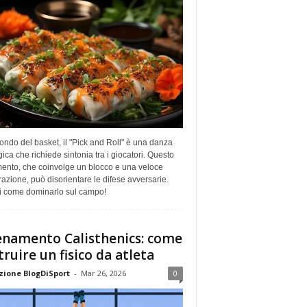
ndo del basket, il "Pick and Roll" è una danza
gica che richiede sintonia tra i giocatori. Questo
ento, che coinvolge un blocco e una veloce
azione, può disorientare le difese avversarie.
i come dominarlo sul campo!
enamento Calisthenics: come
truire un fisico da atleta
ione BlogDiSport
-
Mar 26, 2026
0