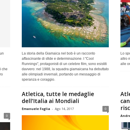
 un
La storia della Giamaica nel bob è un racconto
Lo spo
affascinante di sfide e determinazione. I "Cool
altro 
Runnings", protagonisti di un celebre film, sono esistiti
alle o
i che
davvero: nel 1988, la squadra giamaicana ha debuttato
ro
alle olimpiadi invernali, portando un messaggio di
speranza e coraggio.
Atletica, tutte le medaglie
Atl
dell’Italia ai Mondiali
can
ris
Emanuele Foglia
-
Ago 14, 2017
0
0
Andre