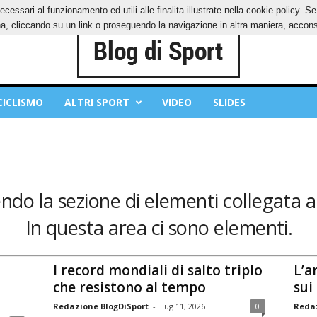
ecessari al funzionamento ed utili alle finalita illustrate nella cookie policy. 
IES
PRIVACY POLICY
, cliccando su un link o proseguendo la navigazione in altra maniera, acconse
CICLISMO
ALTRI SPORT
VIDEO
SLIDES
ndo la sezione di elementi collegata a:
In questa area ci sono elementi.
I record mondiali di salto triplo
L’a
che resistono al tempo
sui
Redazione BlogDiSport
-
Lug 11, 2026
0
Redaz