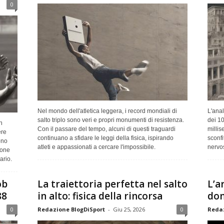
0
Nel mondo dell'atletica leggera, i record mondiali di
L'anal
salto triplo sono veri e propri monumenti di resistenza.
dei 10
n
Con il passare del tempo, alcuni di questi traguardi
millis
ere
continuano a sfidare le leggi della fisica, ispirando
sconfi
ono
atleti e appassionati a cercare l'impossibile.
nervos
ione
ario.
ob
La traiettoria perfetta nel salto
L’a
88
in alto: fisica della rincorsa
dom
0
Redazione BlogDiSport
-
Giu 25, 2026
0
Redaz