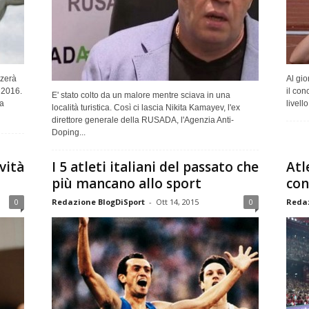
zzerà
Al gio
 2016.
il con
E' stato colto da un malore mentre sciava in una
 a
livell
località turistica. Così ci lascia Nikita Kamayev, l'ex
direttore generale della RUSADA, l'Agenzia Anti-
Doping...
vità
I 5 atleti italiani del passato che
Atl
più mancano allo sport
con
0
Redazione BlogDiSport
-
Ott 14, 2015
0
Redaz