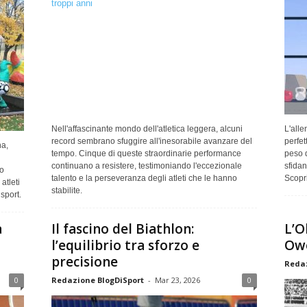
Nell'affascinante mondo dell'atletica leggera, alcuni
L'all
record sembrano sfuggire all'inesorabile avanzare del
perfett
na,
tempo. Cinque di queste straordinarie performance
peso d
continuano a resistere, testimoniando l'eccezionale
sfidan
o
talento e la perseveranza degli atleti che le hanno
Scopri
atleti
stabilite.
sport.
a
Il fascino del Biathlon:
L’O
l’equilibrio tra sforzo e
Owe
precisione
Redaz
0
Redazione BlogDiSport
-
Mar 23, 2026
0