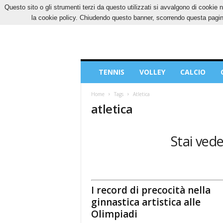
Questo sito o gli strumenti terzi da questo utilizzati si avvalgono di cookie n
SABATO, 8 AGOSTO 2026
CONTATTI
COOK
la cookie policy. Chiudendo questo banner, scorrendo questa pagina
Blog
TENNIS
VOLLEY
CALCIO
di
Sport
Home
Tags
Atletica
atletica
Stai vede
I record di precocità nella
ginnastica artistica alle
Olimpiadi