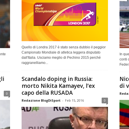
Quello di Londra 2017 è stato senza dubbio il peggior
Campionato Mondiale di atletica leggera disputato
ente
In que
dall'Italia. Usciamo meglio di Pechino 2015 perché
conti 
raggranelliamo...
Federa
li
Scandalo doping in Russia:
Nic
morto Nikita Kamayev, l’ex
di 
capo della RUSADA
0
Redaz
Redazione BlogDiSport
-
Feb 15, 2016
0