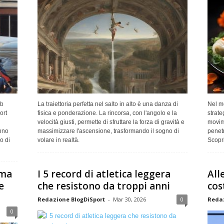
ob
La traiettoria perfetta nel salto in alto è una danza di
Nel mo
ort
fisica e ponderazione. La rincorsa, con l'angolo e la
strate
velocità giusti, permette di sfruttare la forza di gravità e
movim
anno
massimizzare l'ascensione, trasformando il sogno di
penetr
o di
volare in realtà.
Scopr
ima
I 5 record di atletica leggera
All
e
che resistono da troppi anni
cos
Redazione BlogDiSport
-
Mar 30, 2026
0
Redaz
0