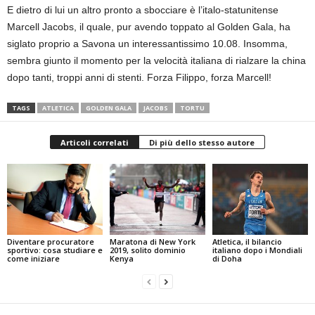
E dietro di lui un altro pronto a sbocciare è l’italo-statunitense
Marcell Jacobs, il quale, pur avendo toppato al Golden Gala, ha
siglato proprio a Savona un interessantissimo 10.08. Insomma,
sembra giunto il momento per la velocità italiana di rialzare la china
dopo tanti, troppi anni di stenti. Forza Filippo, forza Marcell!
TAGS
ATLETICA
GOLDEN GALA
JACOBS
TORTU
Articoli correlati
Di più dello stesso autore
Diventare procuratore
Maratona di New York
Atletica, il bilancio
sportivo: cosa studiare e
2019, solito dominio
italiano dopo i Mondiali
come iniziare
Kenya
di Doha