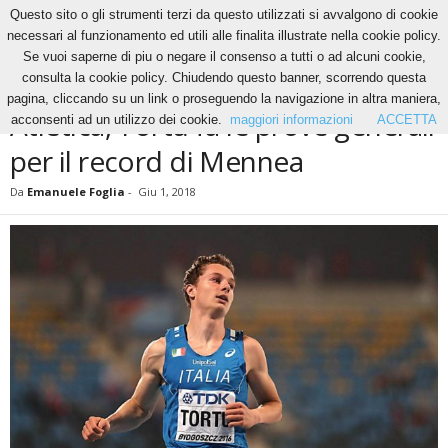
Questo sito o gli strumenti terzi da questo utilizzati si avvalgono di cookie
necessari al funzionamento ed utili alle finalita illustrate nella cookie policy.
Se vuoi saperne di piu o negare il consenso a tutti o ad alcuni cookie,
Home
Altri Sport
Atletica, Tortu fa le prove generali per il record di Mennea
consulta la cookie policy. Chiudendo questo banner, scorrendo questa
ALTRI SPORT
pagina, cliccando su un link o proseguendo la navigazione in altra maniera,
Atletica, Tortu fa le prove generali
acconsenti ad un utilizzo dei cookie.
maggiori informazioni
ACCETTA
per il record di Mennea
Da
Emanuele Foglia
-
Giu 1, 2018