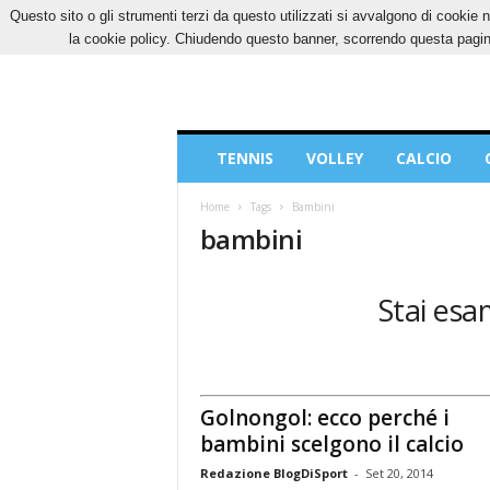
Questo sito o gli strumenti terzi da questo utilizzati si avvalgono di cookie n
VENERDÌ, 7 AGOSTO 2026
CONTATTI
COOK
la cookie policy. Chiudendo questo banner, scorrendo questa pagina
Blog
TENNIS
VOLLEY
CALCIO
di
Sport
Home
Tags
Bambini
bambini
Stai esa
Golnongol: ecco perché i
bambini scelgono il calcio
Redazione BlogDiSport
-
Set 20, 2014