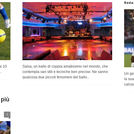
Redaz
ai 10
Salsa, un ballo di coppia amatissimo nel mondo, che
.
contempla vari stili e tecniche ben precise. Ne sanno
Un ge
qualcosa due piccoli fenomeni del ballo...
la sua
calcia
 più
1