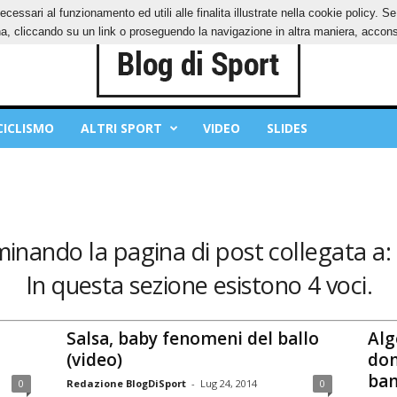
ecessari al funzionamento ed utili alle finalita illustrate nella cookie policy. 
IES
PRIVACY POLICY
, cliccando su un link o proseguendo la navigazione in altra maniera, acconse
CICLISMO
ALTRI SPORT
VIDEO
SLIDES
minando la pagina di post collegata a:
In questa sezione esistono 4 voci.
Salsa, baby fenomeni del ballo
Alg
(video)
don
bam
0
Redazione BlogDiSport
-
Lug 24, 2014
0