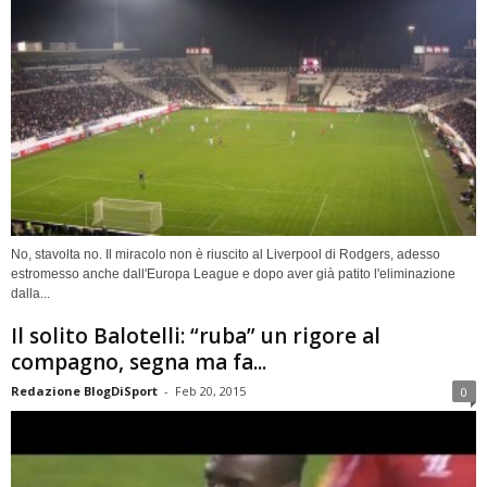
No, stavolta no. Il miracolo non è riuscito al Liverpool di Rodgers, adesso
estromesso anche dall'Europa League e dopo aver già patito l'eliminazione
dalla...
Il solito Balotelli: “ruba” un rigore al
compagno, segna ma fa...
Redazione BlogDiSport
-
Feb 20, 2015
0