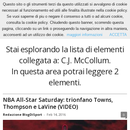
Questo sito o gli strumenti terzi da questo utilizzati si avvalgono di cookie
necessari al funzionamento ed utili alle finalita illustrate nella cookie policy.
Se vuoi saperne di piu o negare il consenso a tutti o ad alcuni cookie,
Home
Tags
C.J. McCollum
consulta la cookie policy. Chiudendo questo banner, scorrendo questa
C.J. McCollum
pagina, cliccando su un link o proseguendo la navigazione in altra maniera,
acconsenti ad un utilizzo dei cookie.
maggiori informazioni
ACCETTA
Stai esplorando la lista di elementi
collegata a: C.J. McCollum.
In questa area potrai leggere 2
elementi.
NBA All-Star Saturday: trionfano Towns,
Thompson e LaVine (VIDEO)
Redazione BlogDiSport
-
Feb 14, 2016
0