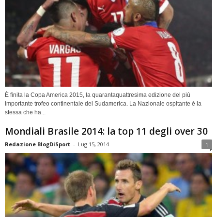
È finita la Copa America 2015, la quarantaquattresima edizione del più
importante trofeo continentale del Sudamerica. La Nazionale ospitante è la
stessa che ha...
Mondiali Brasile 2014: la top 11 degli over 30
Redazione BlogDiSport
-
Lug 15, 2014
1