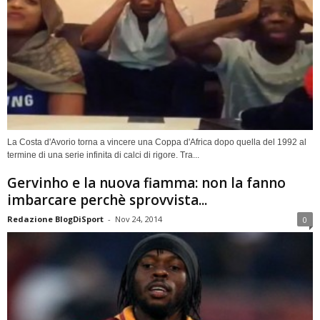
La Costa d'Avorio torna a vincere una Coppa d'Africa dopo quella del 1992 al
termine di una serie infinita di calci di rigore. Tra...
Gervinho e la nuova fiamma: non la fanno
imbarcare perchè sprovvista...
Redazione BlogDiSport
-
Nov 24, 2014
0