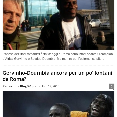
L’attesa dei tifosi romanisti è finita: oggi a Roma sono infatti sbarcati i campioni
d’Africa Gervinho e Seydou Doumbia. Ma mentre per l’esterno, colpito...
Gervinho-Doumbia ancora per un po’ lontani
da Roma?
Redazione BlogDiSport
-
Feb 12, 2015
0