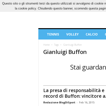
Questo sito o gli strumenti terzi da questo utilizzati si avvalgono di cookie n
VENERDÌ, 7 AGOSTO 2026
CONTATTI
COOK
la cookie policy. Chiudendo questo banner, scorrendo questa pagina
Blog
TENNIS
VOLLEY
CALCIO
di
Sport
Home
Tags
Gianluigi Buffon
Gianluigi Buffon
Stai guardand
La presa di responsabilità e 
record di Buffon: vincitore a..
Redazione BlogDiSport
-
Feb 16, 2015