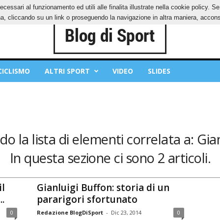
ecessari al funzionamento ed utili alle finalita illustrate nella cookie policy. 
IES
PRIVACY POLICY
, cliccando su un link o proseguendo la navigazione in altra maniera, acconse
CICLISMO
ALTRI SPORT
VIDEO
SLIDES
o la lista di elementi correlata a: Gia
In questa sezione ci sono 2 articoli.
il
Gianluigi Buffon: storia di un
.
pararigori sfortunato
0
Redazione BlogDiSport
-
Dic 23, 2014
0