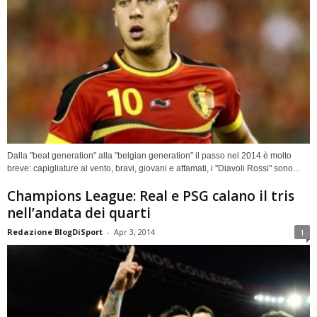
Dalla "beat generation" alla "belgian generation" il passo nel 2014 è molto
breve: capigliature al vento, bravi, giovani e affamati, i "Diavoli Rossi" sono...
Champions League: Real e PSG calano il tris
nell’andata dei quarti
Redazione BlogDiSport
-
Apr 3, 2014
1