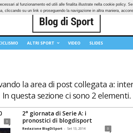
ecessari al funzionamento ed utili alle finalita illustrate nella cookie policy. 
IES
PRIVACY POLICY
, cliccando su un link o proseguendo la navigazione in altra maniera, acconse
CICLISMO
ALTRI SPORT
VIDEO
SLIDES
vando la area di post collegata a: inte
In questa sezione ci sono 2 elementi.
0
2° giornata di Serie A: i
pronostici di blogdisport
0
Redazione BlogDiSport
-
Set 13, 2014
0