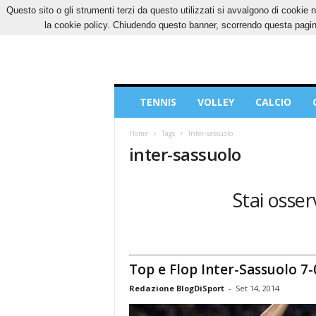
Questo sito o gli strumenti terzi da questo utilizzati si avvalgono di cookie n
SABATO, 8 AGOSTO 2026
CONTATTI
COOK
la cookie policy. Chiudendo questo banner, scorrendo questa pagina
Blog
TENNIS
VOLLEY
CALCIO
di
Sport
Home
Tags
Inter-sassuolo
inter-sassuolo
Stai osser
Top e Flop Inter-Sassuolo 7-
Redazione BlogDiSport
-
Set 14, 2014