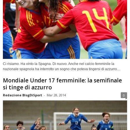
Ci risiamo. Ha vinto la Spagna. Di nuovo. Anche nel calcio femminile la
nazionale spagnola ha interrotto un sogno che poteva tingersi di azzurro....
Mondiale Under 17 femminile: la semifinale
si tinge di azzurro
Redazione BlogDiSport
-
Mar 28, 2014
0