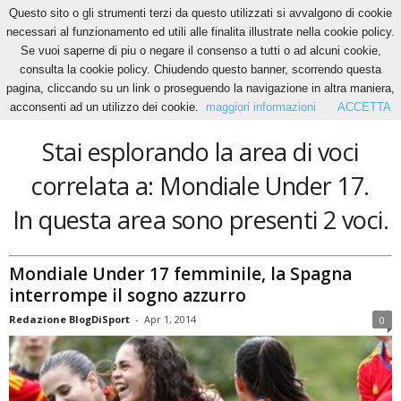
Questo sito o gli strumenti terzi da questo utilizzati si avvalgono di cookie
necessari al funzionamento ed utili alle finalita illustrate nella cookie policy.
Se vuoi saperne di piu o negare il consenso a tutti o ad alcuni cookie,
Home
Tags
Mondiale Under 17
consulta la cookie policy. Chiudendo questo banner, scorrendo questa
Mondiale Under 17
pagina, cliccando su un link o proseguendo la navigazione in altra maniera,
acconsenti ad un utilizzo dei cookie.
maggiori informazioni
ACCETTA
Stai esplorando la area di voci
correlata a: Mondiale Under 17.
In questa area sono presenti 2 voci.
Mondiale Under 17 femminile, la Spagna
interrompe il sogno azzurro
Redazione BlogDiSport
-
Apr 1, 2014
0