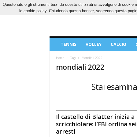
Questo sito o gli strumenti terzi da questo utilizzati si avvalgono di cookie n
SABATO, 8 AGOSTO 2026
CONTATTI
COOK
la cookie policy. Chiudendo questo banner, scorrendo questa pagina
Blog
TENNIS
VOLLEY
CALCIO
di
Sport
Home
Tags
Mondiali 2022
mondiali 2022
Stai esamina
Il castello di Blatter inizia a
scricchiolare: l’FBI ordina sei
arresti