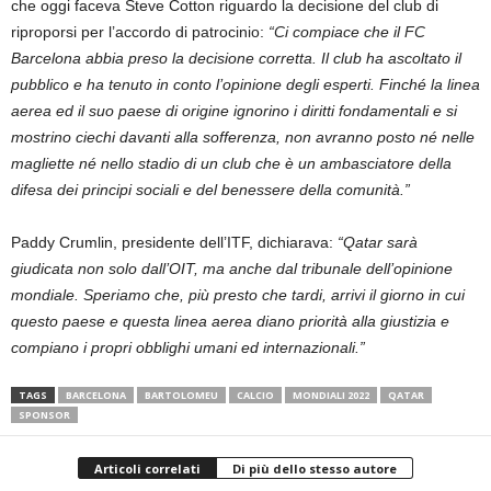
che oggi faceva Steve Cotton riguardo la decisione del club di
riproporsi per l’accordo di patrocinio:
“Ci compiace che il FC
Barcelona abbia preso la decisione corretta. Il club ha ascoltato il
pubblico e ha tenuto in conto l’opinione degli esperti. Finché la linea
aerea ed il suo paese di origine ignorino i diritti fondamentali e si
mostrino ciechi davanti alla sofferenza, non avranno posto né nelle
magliette né nello stadio di un club che è un ambasciatore della
difesa dei principi sociali e del benessere della comunità.”
Paddy Crumlin, presidente dell’ITF, dichiarava:
“Qatar sarà
giudicata non solo dall’OIT, ma anche dal tribunale dell’opinione
mondiale. Speriamo che, più presto che tardi, arrivi il giorno in cui
questo paese e questa linea aerea diano priorità alla giustizia e
compiano i propri obblighi umani ed internazionali.”
TAGS
BARCELONA
BARTOLOMEU
CALCIO
MONDIALI 2022
QATAR
SPONSOR
Articoli correlati
Di più dello stesso autore