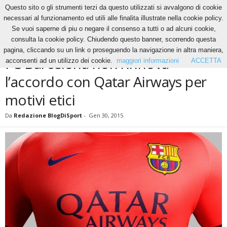
Questo sito o gli strumenti terzi da questo utilizzati si avvalgono di cookie
necessari al funzionamento ed utili alle finalita illustrate nella cookie policy.
Se vuoi saperne di piu o negare il consenso a tutti o ad alcuni cookie,
Home
News
FC Barcelona non rinnova l’accordo con Qatar Airways per motivi etici
consulta la cookie policy. Chiudendo questo banner, scorrendo questa
NEWS
pagina, cliccando su un link o proseguendo la navigazione in altra maniera,
FC Barcelona non rinnova
acconsenti ad un utilizzo dei cookie.
maggiori informazioni
ACCETTA
l’accordo con Qatar Airways per
motivi etici
Da
Redazione BlogDiSport
-
Gen 30, 2015