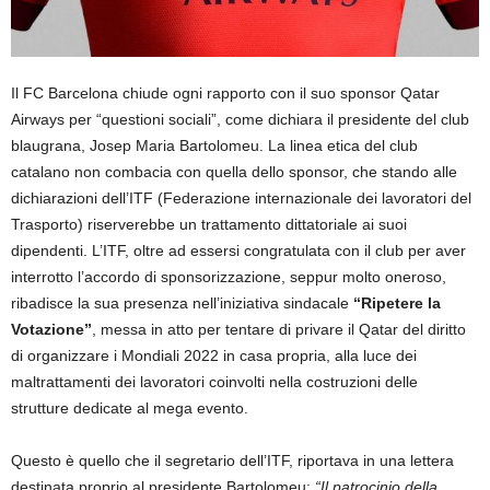
Il FC Barcelona chiude ogni rapporto con il suo sponsor Qatar
Airways per “questioni sociali”, come dichiara il presidente del club
blaugrana, Josep Maria Bartolomeu. La linea etica del club
catalano non combacia con quella dello sponsor, che stando alle
dichiarazioni dell’ITF (Federazione internazionale dei lavoratori del
Trasporto) riserverebbe un trattamento dittatoriale ai suoi
dipendenti. L’ITF, oltre ad essersi congratulata con il club per aver
interrotto l’accordo di sponsorizzazione, seppur molto oneroso,
ribadisce la sua presenza nell’iniziativa sindacale
“Ripetere la
Votazione”
, messa in atto per tentare di privare il Qatar del diritto
di organizzare i Mondiali 2022 in casa propria, alla luce dei
maltrattamenti dei lavoratori coinvolti nella costruzioni delle
strutture dedicate al mega evento.
Questo è quello che il segretario dell’ITF, riportava in una lettera
destinata proprio al presidente Bartolomeu:
“Il patrocinio della