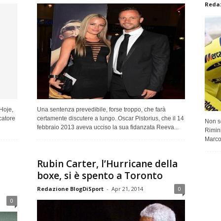
Redaz
Hoje,
Una sentenza prevedibile, forse troppo, che farà
catore
certamente discutere a lungo. Oscar Pistorius, che il 14
Non so
febbraio 2013 aveva ucciso la sua fidanzata Reeva...
Rimini
Marco 
Rubin Carter, l’Hurricane della
boxe, si è spento a Toronto
Redazione BlogDiSport
-
Apr 21, 2014
0
0