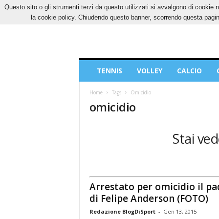
Questo sito o gli strumenti terzi da questo utilizzati si avvalgono di cookie n
GIOVEDÌ, 6 AGOSTO 2026
CONTATTI
COOK
la cookie policy. Chiudendo questo banner, scorrendo questa pagina
Blog
TENNIS
VOLLEY
CALCIO
di
Sport
Home
Tags
Omicidio
omicidio
Stai ved
Arrestato per omicidio il pa
di Felipe Anderson (FOTO)
Redazione BlogDiSport
-
Gen 13, 2015