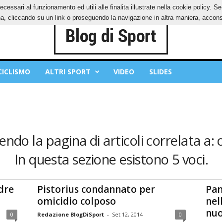
ecessari al funzionamento ed utili alle finalita illustrate nella cookie policy. 
IES
PRIVACY POLICY
, cliccando su un link o proseguendo la navigazione in altra maniera, acconse
CICLISMO
ALTRI SPORT
VIDEO
SLIDES
endo la pagina di articoli correlata a: 
In questa sezione esistono 5 voci.
dre
Pistorius condannato per
Pan
omicidio colposo
nel
nuo
0
Redazione BlogDiSport
-
Set 12, 2014
0