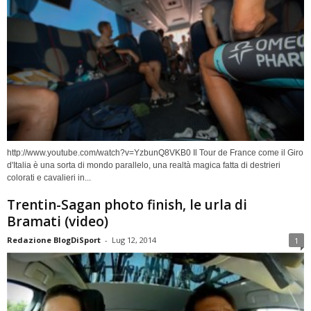
http://www.youtube.com/watch?v=YzbunQ8VKB0 Il Tour de France come il Giro
d'Italia è una sorta di mondo parallelo, una realtà magica fatta di destrieri
colorati e cavalieri in...
Trentin-Sagan photo finish, le urla di
Bramati (video)
Redazione BlogDiSport
-
Lug 12, 2014
1