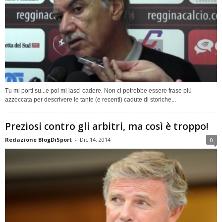
Tu mi porti su...e poi mi lasci cadere. Non ci potrebbe essere frase più
azzeccata per descrivere le tante (e recenti) cadute di storiche...
Preziosi contro gli arbitri, ma così è troppo!
Redazione BlogDiSport
-
Dic 14, 2014
0