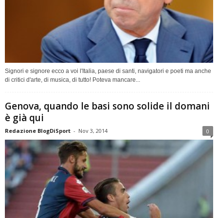
Signori e signore ecco a voi l'Italia, paese di santi, navigatori e poeti ma anche
di critici d'arte, di musica, di tutto! Poteva mancare...
Genova, quando le basi sono solide il domani
è già qui
Redazione BlogDiSport
-
Nov 3, 2014
0