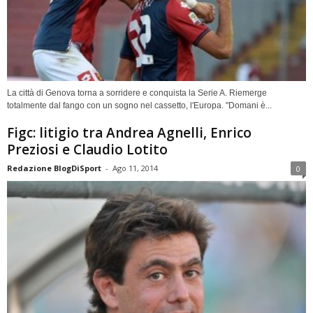
La città di Genova torna a sorridere e conquista la Serie A. Riemerge
totalmente dal fango con un sogno nel cassetto, l'Europa. "Domani è...
Figc: litigio tra Andrea Agnelli, Enrico
Preziosi e Claudio Lotito
Redazione BlogDiSport
-
Ago 11, 2014
0