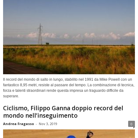
Il record del mondo di salto in lungo, stabilito nel 1991 da Mike Powell con un
fantastico 8,95 metri, resiste al passare del tempo. La combinazione di tecnica,
forza e talenti straordinari rende questa impresa un traguardo difficile da
superare.
Ciclismo, Filippo Ganna doppio record del
mondo nell’inseguimento
Andrea Fragasso
-
Nov 3, 2019
0