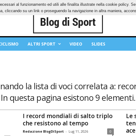
ecessari al funzionamento ed utili alle finalita illustrate nella cookie policy. 
IES
PRIVACY POLICY
, cliccando su un link o proseguendo la navigazione in altra maniera, acconse
CICLISMO
ALTRI SPORT
VIDEO
SLIDES
nando la lista di voci correlata a: recor
In questa pagina esistono 9 elementi.
I record mondiali di salto triplo
Le 
che resistono al tempo
ten
ace
Redazione BlogDiSport
-
Lug 11, 2026
0