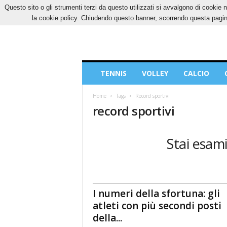
Questo sito o gli strumenti terzi da questo utilizzati si avvalgono di cookie n
LUNEDÌ, 10 AGOSTO 2026
CONTATTI
COOK
la cookie policy. Chiudendo questo banner, scorrendo questa pagina
Blog
TENNIS
VOLLEY
CALCIO
di
Sport
Home
Tags
Record sportivi
record sportivi
Stai esami
I numeri della sfortuna: gli
atleti con più secondi posti
della...