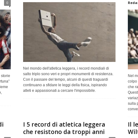
0
Redaz
Nel mondo dell'atletica leggera, i record mondiali di
salto triplo sono veri e propri monumenti di resistenza.
storie
Nel mo
Con il passare del tempo, alcuni di questi traguardi
rtuna”
colpo 
continuano a sfidare le leggi della fisica, ispirando
sieme
che r
atleti e appassionati a cercare l'impossibile.
o,
Questi
variaz
sulla 
conven
di
I 5 record di atletica leggera
Il 
che resistono da troppi anni
Wil