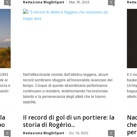
0
Redazione BlogDiSport
-
Mar 30, 2026
0
Redaz
l 1991
Nell'affascinante mondo dell'atletica leggera, alcuni
Il 2 m
te al
record sembrano sfuggire all'inesorabile avanzare del
basket
forza e
tempo. Cinque di queste straordinarie performance
Un'im
guardo
continuano a resistere, testimoniando l'eccezionale
tragua
talento e la perseveranza degli atleti che le hanno
atleti
stabilite.
la
Il record di gol di un portiere: la
Nad
po
storia di Rogério...
che
per
0
Redazione BlogDiSport
-
Dic 16, 2025
0