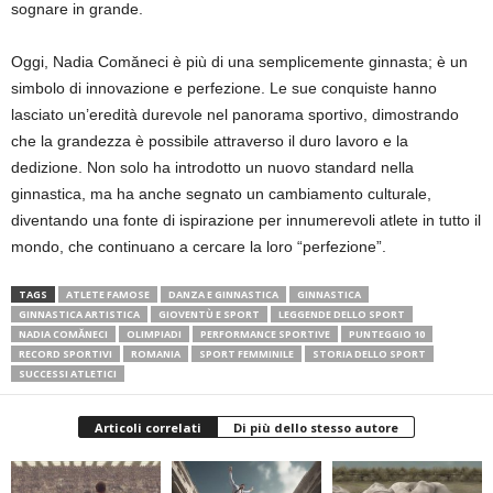
sognare in grande.
Oggi, Nadia Comăneci è più di una semplicemente ginnasta; è un
simbolo di innovazione e perfezione. Le sue conquiste hanno
lasciato un’eredità durevole nel panorama sportivo, dimostrando
che la grandezza è possibile attraverso il duro lavoro e la
dedizione. Non solo ha introdotto un nuovo standard nella
ginnastica, ma ha anche segnato un cambiamento culturale,
diventando una fonte di ispirazione per innumerevoli atlete in tutto il
mondo, che continuano a cercare la loro “perfezione”.
TAGS
ATLETE FAMOSE
DANZA E GINNASTICA
GINNASTICA
GINNASTICA ARTISTICA
GIOVENTÙ E SPORT
LEGGENDE DELLO SPORT
NADIA COMĂNECI
OLIMPIADI
PERFORMANCE SPORTIVE
PUNTEGGIO 10
RECORD SPORTIVI
ROMANIA
SPORT FEMMINILE
STORIA DELLO SPORT
SUCCESSI ATLETICI
Articoli correlati
Di più dello stesso autore