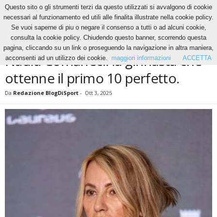
Questo sito o gli strumenti terzi da questo utilizzati si avvalgono di cookie
necessari al funzionamento ed utili alle finalita illustrate nella cookie policy.
Se vuoi saperne di piu o negare il consenso a tutti o ad alcuni cookie,
Home
News
Nadia Comăneci: la ginnasta che ottenne il primo 10 perfetto.
consulta la cookie policy. Chiudendo questo banner, scorrendo questa
NEWS
pagina, cliccando su un link o proseguendo la navigazione in altra maniera,
Nadia Comăneci: la ginnasta che
acconsenti ad un utilizzo dei cookie.
maggiori informazioni
ACCETTA
ottenne il primo 10 perfetto.
Da
Redazione BlogDiSport
-
Ott 3, 2025