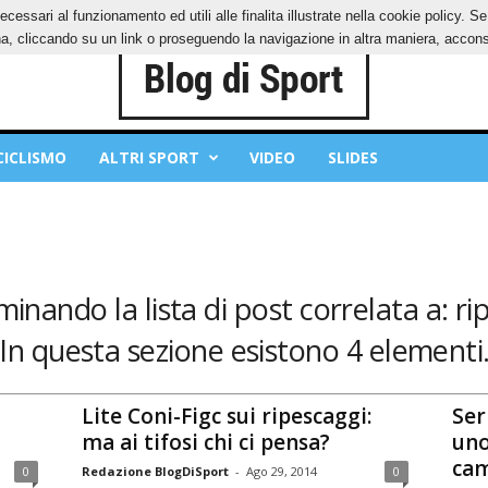
ecessari al funzionamento ed utili alle finalita illustrate nella cookie policy. 
IES
PRIVACY POLICY
, cliccando su un link o proseguendo la navigazione in altra maniera, acconse
CICLISMO
ALTRI SPORT
VIDEO
SLIDES
minando la lista di post correlata a: ri
In questa sezione esistono 4 elementi
Lite Coni-Figc sui ripescaggi:
Ser
ma ai tifosi chi ci pensa?
uno
cam
0
Redazione BlogDiSport
-
Ago 29, 2014
0