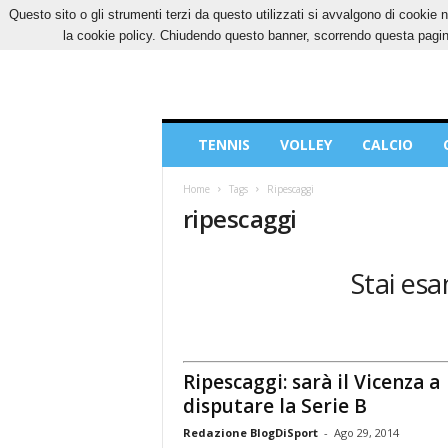
Questo sito o gli strumenti terzi da questo utilizzati si avvalgono di cookie n
SABATO, 8 AGOSTO 2026
CONTATTI
COOK
la cookie policy. Chiudendo questo banner, scorrendo questa pagina
Blog
TENNIS
VOLLEY
CALCIO
di
Sport
Home
Tags
Ripescaggi
ripescaggi
Stai esa
Ripescaggi: sarà il Vicenza a
disputare la Serie B
Redazione BlogDiSport
-
Ago 29, 2014