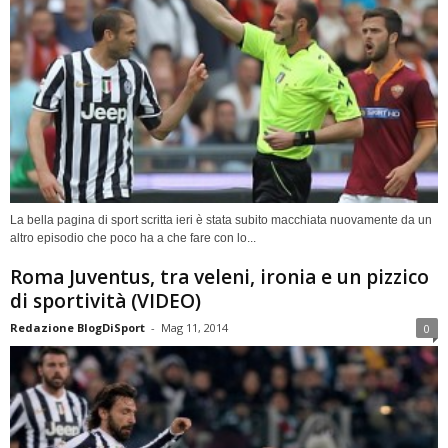
La bella pagina di sport scritta ieri è stata subito macchiata nuovamente da un
altro episodio che poco ha a che fare con lo...
Roma Juventus, tra veleni, ironia e un pizzico
di sportività (VIDEO)
Redazione BlogDiSport
-
Mag 11, 2014
0