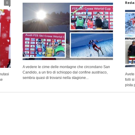
0
Redaz
A vedere le cime delle montagne che circondano San
Candido, a un tiro di schioppo dal confine austriaco,
nutasi
Avete 
sembra quasi di trovarsi nella stagione...
se
folli 
pista 