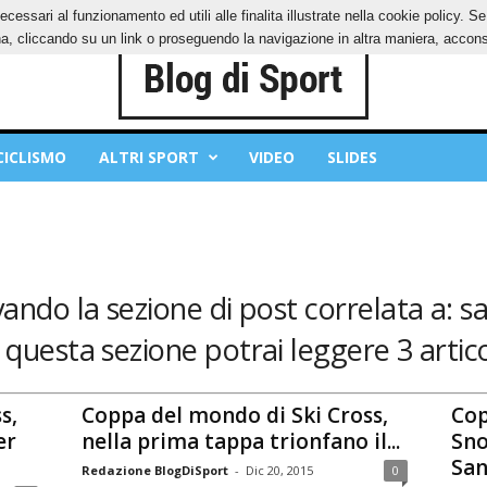
ecessari al funzionamento ed utili alle finalita illustrate nella cookie policy. 
IES
PRIVACY POLICY
, cliccando su un link o proseguendo la navigazione in altra maniera, acconse
CICLISMO
ALTRI SPORT
VIDEO
SLIDES
vando la sezione di post correlata a: s
 questa sezione potrai leggere 3 artico
s,
Coppa del mondo di Ski Cross,
Cop
er
nella prima tappa trionfano il...
Sno
San.
Redazione BlogDiSport
-
Dic 20, 2015
0