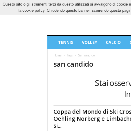
Questo sito o gli strumenti terzi da questo utilizzati si avvalgono di cookie n
VENERDÌ, 7 AGOSTO 2026
CONTATTI
COOK
la cookie policy. Chiudendo questo banner, scorrendo questa pagina
Blog
TENNIS
VOLLEY
CALCIO
di
Sport
Home
Tags
San candido
san candido
Stai osser
In
Coppa del Mondo di Ski Cros
Oehling Norberg e Limbach
si...