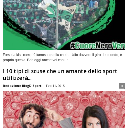
Forse la kiss cam più famosa, quella che ha fatto davvero il giro del mondo, è
proprio questa. Beh oggi anche voi con un...
I 10 tipi di scuse che un amante dello sport
utilizzerà...
Redazione BlogDiSport
-
Feb 11, 2015
0