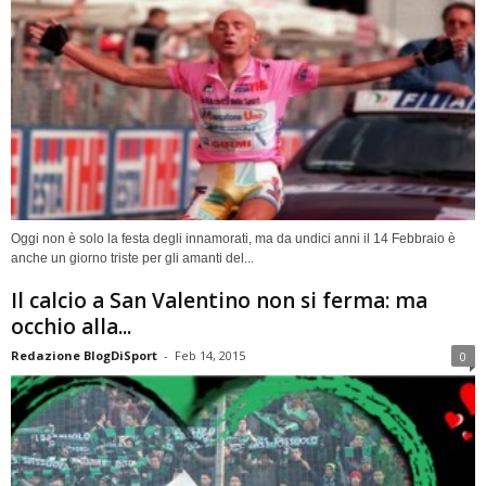
Oggi non è solo la festa degli innamorati, ma da undici anni il 14 Febbraio è
anche un giorno triste per gli amanti del...
Il calcio a San Valentino non si ferma: ma
occhio alla...
Redazione BlogDiSport
-
Feb 14, 2015
0