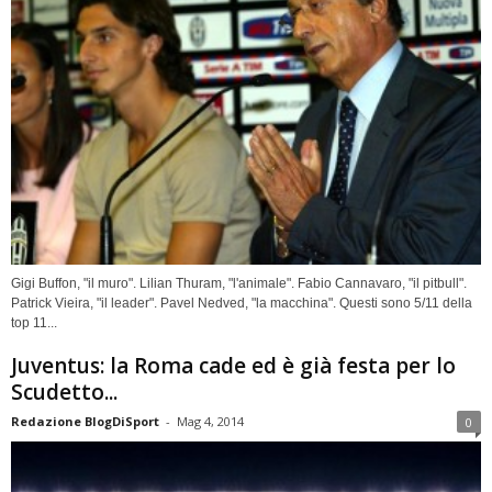
Gigi Buffon, "il muro". Lilian Thuram, "l'animale". Fabio Cannavaro, "il pitbull".
Patrick Vieira, "il leader". Pavel Nedved, "la macchina". Questi sono 5/11 della
top 11...
Juventus: la Roma cade ed è già festa per lo
Scudetto...
Redazione BlogDiSport
-
Mag 4, 2014
0