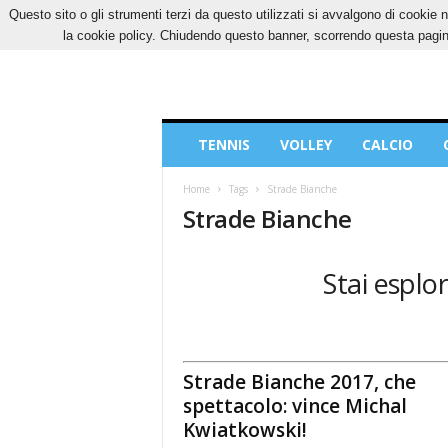
Questo sito o gli strumenti terzi da questo utilizzati si avvalgono di cookie n
VENERDÌ, 7 AGOSTO 2026
CONTATTI
COOK
la cookie policy. Chiudendo questo banner, scorrendo questa pagina
Blog
TENNIS
VOLLEY
CALCIO
di
Sport
Home
Tags
Strade Bianche
Strade Bianche
Stai esplor
Strade Bianche 2017, che
spettacolo: vince Michal
Kwiatkowski!