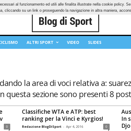
ecessari al funzionamento ed utili alle finalita illustrate nella cookie policy. 
IES
PRIVACY POLICY
, cliccando su un link o proseguendo la navigazione in altra maniera, acconse
CICLISMO
ALTRI SPORT
VIDEO
SLIDES
dando la area di voci relativa a: suare
In questa sezione sono presenti 8 post
e
Classifiche WTA e ATP: best
Aus
v
ranking per la Vinci e Kyrgios!
In 
Djo
0
Redazione BlogDiSport
-
Apr 4, 2016
0