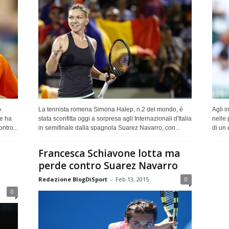
o
La tennista romena Simona Halep, n.2 del mondo, è
Agli i
le ha
stata sconfitta oggi a sorpresa agli Internazionali d'Italia
nelle
ntro...
in semifinale dalla spagnola Suarez Navarro, con...
di un 
Francesca Schiavone lotta ma
perde contro Suarez Navarro
Redazione BlogDiSport
-
Feb 13, 2015
0
0