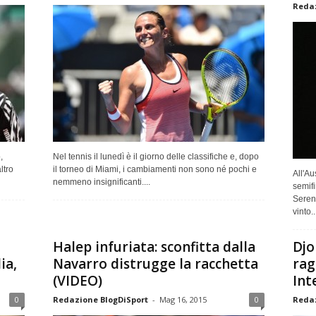
Redaz
,
Nel tennis il lunedì è il giorno delle classifiche e, dopo
ltro
il torneo di Miami, i cambiamenti non sono né pochi e
All'Au
nemmeno insignificanti....
semifi
Seren
vinto..
Halep infuriata: sconfitta dalla
Djo
ia,
Navarro distrugge la racchetta
rag
(VIDEO)
Int
0
Redazione BlogDiSport
-
Mag 16, 2015
0
Redaz