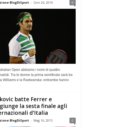
ione BlogDiSport
-
Gen 26, 2016
0
stralian Open abbiamo i nomi di quattro
nalisti. Tra le donne la prima semifinale sarà tra
a Williams e la Radwanska: entrambe hanno
.
kovic batte Ferrer e
giunge la sesta finale agli
ernazionali d’Italia
ione BlogDiSport
-
Mag 16, 2015
0