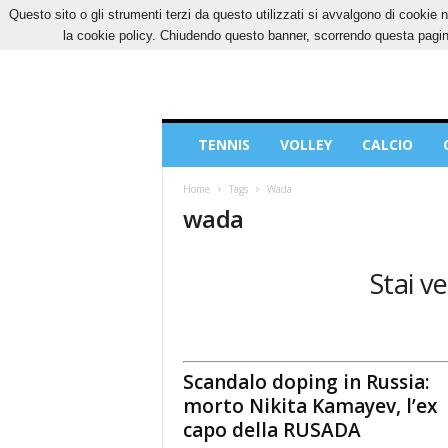
Questo sito o gli strumenti terzi da questo utilizzati si avvalgono di cookie n
GIOVEDÌ, 6 AGOSTO 2026
CONTATTI
COOK
la cookie policy. Chiudendo questo banner, scorrendo questa pagina
Blog
TENNIS
VOLLEY
CALCIO
di
Sport
Home
Tags
Wada
wada
Stai v
Scandalo doping in Russia:
morto Nikita Kamayev, l’ex
capo della RUSADA