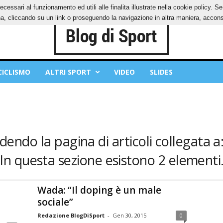
ecessari al funzionamento ed utili alle finalita illustrate nella cookie policy. 
IES
PRIVACY POLICY
, cliccando su un link o proseguendo la navigazione in altra maniera, acconse
CICLISMO
ALTRI SPORT
VIDEO
SLIDES
edendo la pagina di articoli collegata a
In questa sezione esistono 2 elementi
Wada: “Il doping è un male
sociale”
Redazione BlogDiSport
-
Gen 30, 2015
0