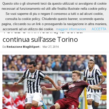
Questo sito o gli strumenti terzi da questo utilizzati si avvalgono di cookie
necessari al funzionamento ed utili alle finalita illustrate nella cookie policy.
Se vuoi saperne di piu o negare il consenso a tutti o ad alcuni cookie,
Home
News
Tevez e Immobile, la corsa continua sull’asse Torino
consulta la cookie policy. Chiudendo questo banner, scorrendo questa
NEWS
pagina, cliccando su un link o proseguendo la navigazione in altra maniera,
Tevez e Immobile, la corsa
acconsenti ad un utilizzo dei cookie.
maggiori informazioni
ACCETTA
continua sull’asse Torino
Da
Redazione BlogDiSport
-
Mar 27, 2014