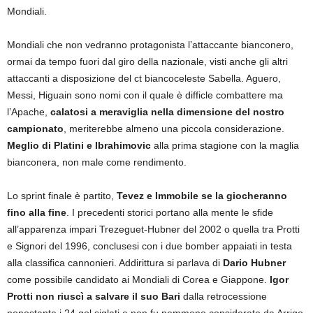
Mondiali.
Mondiali che non vedranno protagonista l’attaccante bianconero,
ormai da tempo fuori dal giro della nazionale, visti anche gli altri
attaccanti a disposizione del ct biancoceleste Sabella. Aguero,
Messi, Higuain sono nomi con il quale è difficle combattere ma
l’Apache,
calatosi a meraviglia nella dimensione del nostro
campionato
, meriterebbe almeno una piccola considerazione.
Meglio di Platini e Ibrahimovic
alla prima stagione con la maglia
bianconera, non male come rendimento.
Lo sprint finale è partito,
Tevez e Immobile se la giocheranno
fino alla fine
. I precedenti storici portano alla mente le sfide
all’apparenza impari Trezeguet-Hubner del 2002 o quella tra Protti
e Signori del 1996, conclusesi con i due bomber appaiati in testa
alla classifica cannonieri. Addirittura si parlava di
Dario Hubner
come possibile candidato ai Mondiali di Corea e Giappone.
Igor
Protti non riuscì a salvare il suo Bari
dalla retrocessione