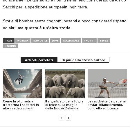
nonostante i 24 gol siglati e non fu nemmeno considerato da Arrigo
Sacchi per la spedizione europeain Inghilterra.
Storie di bomber senza cognomi pesanti e poco considerati rispetto
ad altri,
ma questa è un’altra storia
…
TAGS
HUBNER
IMMOBILE
JUVE
NAZIONALE
PROTTI
TEVEZ
TORINO
Articoli correlati
Di più dello stesso autore
Come la pliometria
Il significato della foglia
Le racchette da padel in
trasforma i saltatori in
di felce sulla maglia
kevlar: bilanciamento,
alto in atleti volanti
della Nuova Zelanda
controllo e potenza