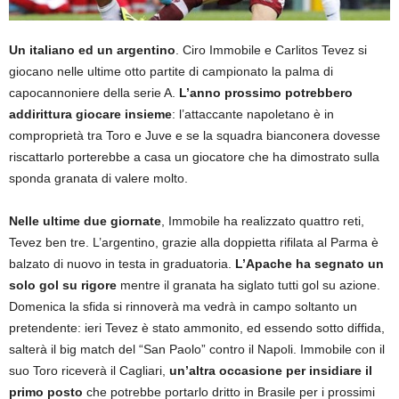
Un italiano ed un argentino
. Ciro Immobile e Carlitos Tevez si
giocano nelle ultime otto partite di campionato la palma di
capocannoniere della serie A.
L’anno prossimo potrebbero
addirittura giocare insieme
: l’attaccante napoletano è in
comproprietà tra Toro e Juve e se la squadra bianconera dovesse
riscattarlo porterebbe a casa un giocatore che ha dimostrato sulla
sponda granata di valere molto.
Nelle ultime due giornate
, Immobile ha realizzato quattro reti,
Tevez ben tre. L’argentino, grazie alla doppietta rifilata al Parma è
balzato di nuovo in testa in graduatoria.
L’Apache ha segnato un
solo gol su rigore
mentre il granata ha siglato tutti gol su azione.
Domenica la sfida si rinnoverà ma vedrà in campo soltanto un
pretendente: ieri Tevez è stato ammonito, ed essendo sotto diffida,
salterà il big match del “San Paolo” contro il Napoli. Immobile con il
suo Toro riceverà il Cagliari,
un’altra occasione per insidiare il
primo posto
che potrebbe portarlo dritto in Brasile per i prossimi