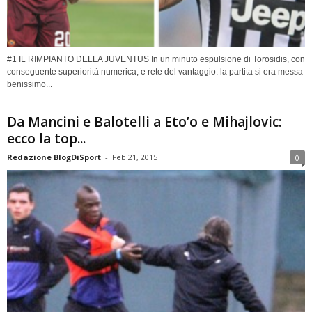
#1 IL RIMPIANTO DELLA JUVENTUS In un minuto espulsione di Torosidis, con
conseguente superiorità numerica, e rete del vantaggio: la partita si era messa
benissimo...
Da Mancini e Balotelli a Eto’o e Mihajlovic:
ecco la top...
Redazione BlogDiSport
-
Feb 21, 2015
0