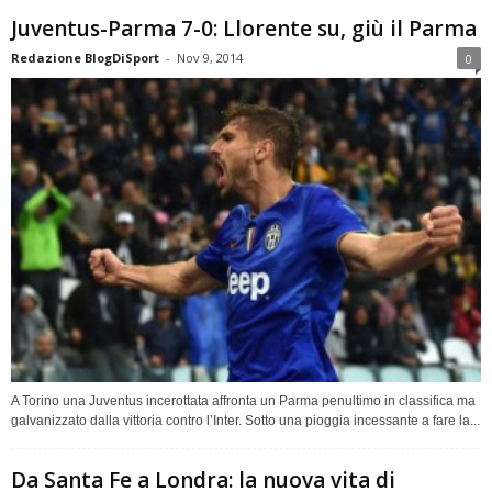
Juventus-Parma 7-0: Llorente su, giù il Parma
Redazione BlogDiSport
-
Nov 9, 2014
0
A Torino una Juventus incerottata affronta un Parma penultimo in classifica ma
galvanizzato dalla vittoria contro l’Inter. Sotto una pioggia incessante a fare la...
Da Santa Fe a Londra: la nuova vita di