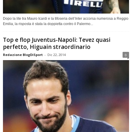
Dopo la lite tra Mauro Icardi e la tifoseria dell’Inter accorsa numerosa a Reggio
Emilia, la risposta è stata la doppietta contro il Palermo...
Top e flop Juventus-Napoli: Tevez quasi
perfetto, Higuain straordinario
Redazione BlogDiSport
-
Dic 22, 2014
0