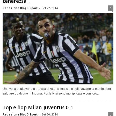
tenerezza...
Redazione BlogDiSport
-
Set 22, 2014
0
Una volta esultavano a braccia alzate, al massimo sollevavano la manina per
salutare qualcuno in tribuna. Poi le tv si sono moltiplicate e con loro...
Top e flop Milan-Juventus 0-1
Redazione BlogDiSport
-
Set 20, 2014
0