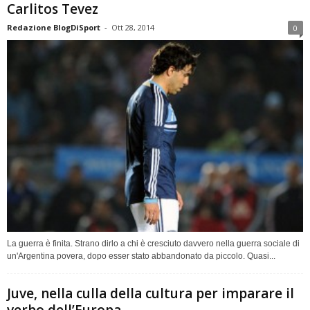
Carlitos Tevez
Redazione BlogDiSport
-
Ott 28, 2014
0
La guerra è finita. Strano dirlo a chi è cresciuto davvero nella guerra sociale di
un'Argentina povera, dopo esser stato abbandonato da piccolo. Quasi...
Juve, nella culla della cultura per imparare il
verbo dell’Europa