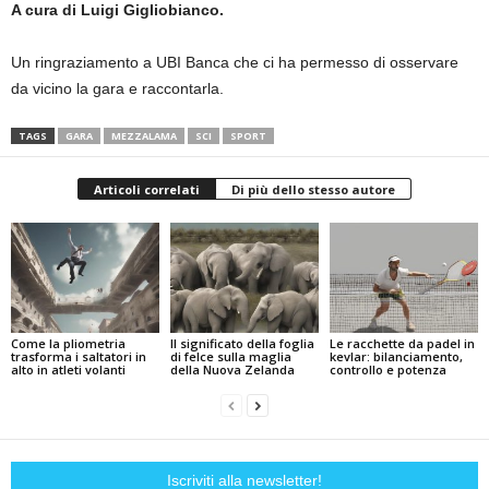
A cura di Luigi Gigliobianco.
Un ringraziamento a UBI Banca che ci ha permesso di osservare
da vicino la gara e raccontarla.
TAGS
GARA
MEZZALAMA
SCI
SPORT
Articoli correlati
Di più dello stesso autore
Come la pliometria
Il significato della foglia
Le racchette da padel in
trasforma i saltatori in
di felce sulla maglia
kevlar: bilanciamento,
alto in atleti volanti
della Nuova Zelanda
controllo e potenza
Iscriviti alla newsletter!