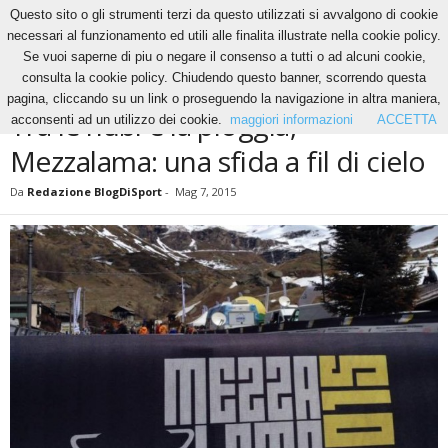
Questo sito o gli strumenti terzi da questo utilizzati si avvalgono di cookie
necessari al funzionamento ed utili alle finalita illustrate nella cookie policy.
Se vuoi saperne di piu o negare il consenso a tutti o ad alcuni cookie,
Home
News
Tra le nubi e la pioggia, Mezzalama: una sfida a fil di...
consulta la cookie policy. Chiudendo questo banner, scorrendo questa
NEWS
pagina, cliccando su un link o proseguendo la navigazione in altra maniera,
Tra le nubi e la pioggia,
acconsenti ad un utilizzo dei cookie.
maggiori informazioni
ACCETTA
Mezzalama: una sfida a fil di cielo
Da
Redazione BlogDiSport
-
Mag 7, 2015