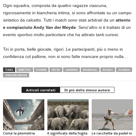
Ogni squadra, composta da quattro ragazze ciascuna,
rigorosamente in biancheria intima, si sono affrontate su un campo
sintetico da calcetto. Tutti i match sono stati arbitrati da un
attento
e compiaciuto Andy Van der Meyde
. Senz’altro si è trattato di un
evento sportivo molto particolare che ha attirato tanti curiosi.
Tiri in porta, belle giocate, rigori. Le partecipanti, più o meno in
confidenza col pallone, non si sono fatte mancare proprio nulla…
TAGS
ARBITRO
DONNE
INTER
LINGERIE
MONDIALI
NOADS
OLANDA
VAN DER MEYDE
Articoli correlati
Di più dello stesso autore
Come la pliometria
Il significato della foglia
Le racchette da padel in