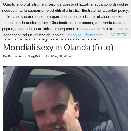
Questo sito o gli strumenti terzi da questo utilizzati si avvalgono di cookie
necessari al funzionamento ed utili alle finalita illustrate nella cookie policy.
Se vuoi saperne di piu o negare il consenso a tutti o ad alcuni cookie,
Home
News
Van der Meyde arbitro nei Mondiali sexy in Olanda (foto)
consulta la cookie policy. Chiudendo questo banner, scorrendo questa
NEWS
pagina, cliccando su un link o proseguendo la navigazione in altra maniera,
Van der Meyde arbitro nei
acconsenti ad un utilizzo dei cookie.
maggiori informazioni
ACCETTA
Mondiali sexy in Olanda (foto)
Da
Redazione BlogDiSport
-
Mag 28, 2014