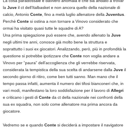
La cosa paradossale e davvero anomala è che sia andato a trovar
la
Juve
il ct dell’Italbasket e non ancora quello della nazionale di
calcio, Antonio
Conte
, fino a metà luglio allenatore della
Juventus
.
Perchè
Conte
si ostina a non tornare a Vinovo considerato che
ormai ha visitato quasi tutte le squadre di A?
Una prima spiegazione può essere che, avendo allenato la
Juve
negli ultimi tre anni, conosce già molto bene la struttura e
soprattutto i suoi ex giocatori. Analizzando, però, più in profondità la
questione si potrebbe ipotizzare che
Conte
non voglia andare a
Vinovo per “paura” dell’accoglienza che gli verrebbe riservata,
considerata la tempistica della sua scelta di andarsene dalla
Juve
il
secondo giorno di ritiro, come ben tutti sanno. Man mano che il
tempo passa infatti, aumenta il numero dei tifosi bianconeri che, in
vari modi, manifestano la loro soddisfazione per il lavoro di
Allegri
e criticano i gesti di
Conte
da ct della nazionale nei confronti della
sua ex squadra, non solo come allenatore ma prima ancora da
giocatore.
Vedremo se e quando
Conte
si deciderà a impostare il navigatore