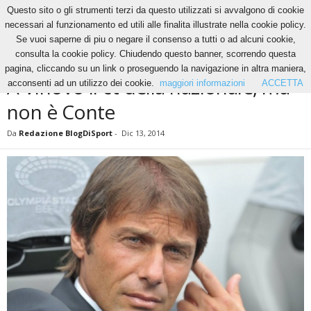
Questo sito o gli strumenti terzi da questo utilizzati si avvalgono di cookie
necessari al funzionamento ed utili alle finalita illustrate nella cookie policy.
Se vuoi saperne di piu o negare il consenso a tutti o ad alcuni cookie,
Home
News
A Vinovo il ct della nazionale, ma non è Conte
consulta la cookie policy. Chiudendo questo banner, scorrendo questa
NEWS
pagina, cliccando su un link o proseguendo la navigazione in altra maniera,
A Vinovo il ct della nazionale, ma
acconsenti ad un utilizzo dei cookie.
maggiori informazioni
ACCETTA
non è Conte
Da
Redazione BlogDiSport
-
Dic 13, 2014