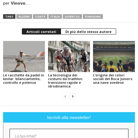
per
Vinovo
…
TAGS
ALLEGRI
CONTE
ITALIA
JUVENTUS
PIANIGIANI
Articoli correlati
Di più dello stesso autore
Le racchette da padel in
La tecnologia dei
L’origine dei colori
kevlar: bilanciamento,
costumi da triathlon:
sociali del Boca Juniors:
controllo e potenza
transizioni rapide e
una nave svedese
idrodinamica
Iscriviti alla newsletter!