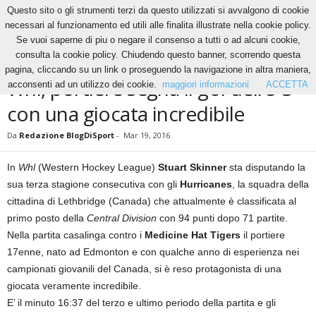
Questo sito o gli strumenti terzi da questo utilizzati si avvalgono di cookie
necessari al funzionamento ed utili alle finalita illustrate nella cookie policy.
Se vuoi saperne di piu o negare il consenso a tutti o ad alcuni cookie,
Home
Hockey
Whl, portiere segna il gol dell’8-3 con una giocata incredibile
consulta la cookie policy. Chiudendo questo banner, scorrendo questa
HOCKEY
NEWS
VIDEO
pagina, cliccando su un link o proseguendo la navigazione in altra maniera,
Whl, portiere segna il gol dell’8-3
acconsenti ad un utilizzo dei cookie.
maggiori informazioni
ACCETTA
con una giocata incredibile
Da
Redazione BlogDiSport
-
Mar 19, 2016
In
Whl
(Western Hockey League)
Stuart Skinner
sta disputando la
sua terza stagione consecutiva con gli
Hurricanes
, la squadra della
cittadina di Lethbridge (Canada) che attualmente è classificata al
primo posto della
Central Division
con 94 punti dopo 71 partite.
Nella partita casalinga contro i
Medicine Hat Tigers
il portiere
17enne, nato ad Edmonton e con qualche anno di esperienza nei
campionati giovanili del Canada, si è reso protagonista di una
giocata veramente incredibile.
E’ il minuto 16:37 del terzo e ultimo periodo della partita e gli