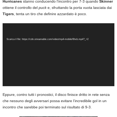
Hurricanes
stanno conducendo l’incontro per 7-3 quando
Skinner
ottiene il controllo del
puck
e, sfruttando la porta vuota lasciata dai
Tigers
, tenta un tiro che definire azzardato è poco.
Video
Media error: Format(s) not supported or source(s) not found
Player
Scarica il file: https://cdn.streamable.com/video/mp4-mobile/6hxb.mp4?_=2
Eppure, contro tutti i pronostici, il disco finisce dritto in rete senza
che nessuno degli avversari possa evitare l’incredibile gol in un
incontro che sarebbe poi terminato sul risultato di 9-3.