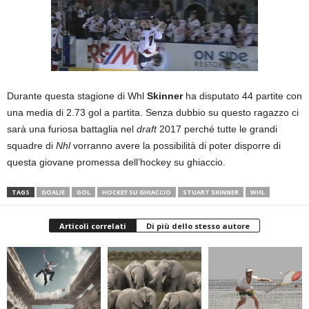
Durante questa stagione di Whl
Skinner
ha disputato 44 partite con
una media di 2.73 gol a partita. Senza dubbio su questo ragazzo ci
sarà una furiosa battaglia nel
draft
2017 perché tutte le grandi
squadre di
Nhl
vorranno avere la possibilità di poter disporre di
questa giovane promessa dell’hockey su ghiaccio.
TAGS
GOALIE
GOL
HOCKEY SU GHIACCIO
STUART SKINNER
WHL
Articoli correlati
Di più dello stesso autore