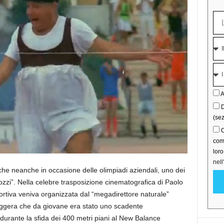
A
D
(sez
C
comu
lor
nell
he neanche in occasione delle olimpiadi aziendali, uno dei
ozzi”. Nella celebre trasposizione cinematografica di Paolo
ortiva veniva organizzata dal “megadirettore naturale”
leggera che da giovane era stato uno scadente
o durante la sfida dei 400 metri piani al New Balance