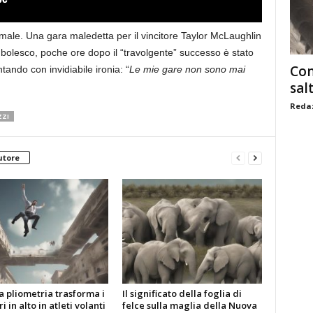
male. Una gara maledetta per il vincitore Taylor McLaughlin
bolesco, poche ore dopo il “travolgente” successo è stato
Com
ando con invidiabile ironia: “
Le mie gare non sono mai
sal
Redaz
ZI
utore
 pliometria trasforma i
Il significato della foglia di
i in alto in atleti volanti
felce sulla maglia della Nuova