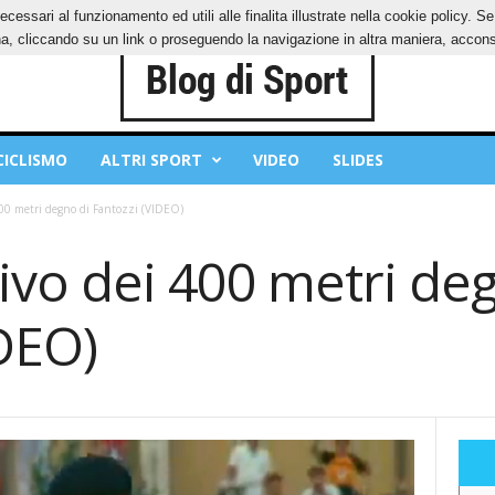
ecessari al funzionamento ed utili alle finalita illustrate nella cookie policy. 
IES
PRIVACY POLICY
, cliccando su un link o proseguendo la navigazione in altra maniera, acconse
CICLISMO
ALTRI SPORT
VIDEO
SLIDES
i 400 metri degno di Fantozzi (VIDEO)
rrivo dei 400 metri de
DEO)