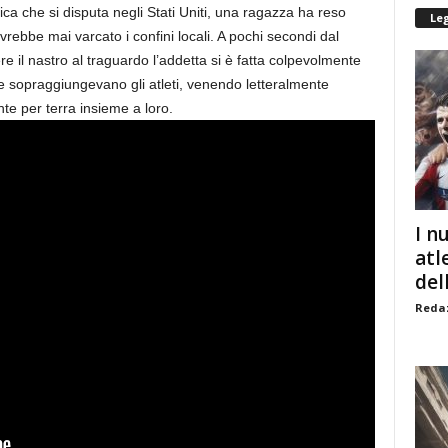
ca che si disputa negli Stati Uniti, una ragazza ha reso
Le
ebbe mai varcato i confini locali. A pochi secondi dal
dere il nastro al traguardo l’addetta si è fatta colpevolmente
re sopraggiungevano gli atleti, venendo letteralmente
te per terra insieme a loro.
I n
atl
dell
Redaz