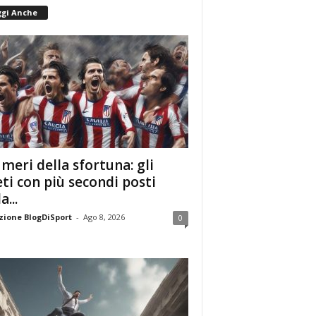
ggi Anche
umeri della sfortuna: gli
eti con più secondi posti
a...
ione BlogDiSport
-
Ago 8, 2026
0