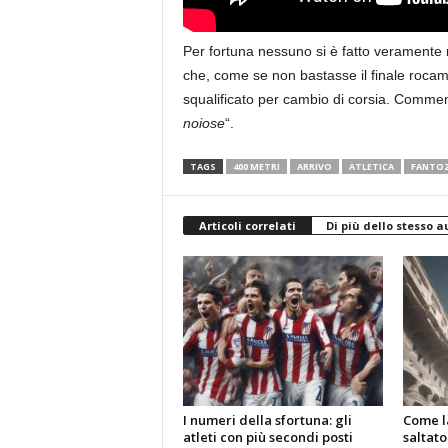
Per fortuna nessuno si è fatto veramente 
che, come se non bastasse il finale rocam
squalificato per cambio di corsia. Comment
noiose
“.
TAGS
400 METRI
ARRIVO
ATLETICA
FANTOZ
Articoli correlati
Di più dello stesso a
I numeri della sfortuna: gli
Come la
atleti con più secondi posti
saltator