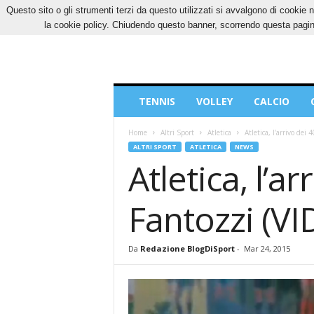
Questo sito o gli strumenti terzi da questo utilizzati si avvalgono di cookie n
SABATO, 8 AGOSTO 2026
CONTATTI
COOK
la cookie policy. Chiudendo questo banner, scorrendo questa pagina
Blog
TENNIS
VOLLEY
CALCIO
di
Sport
Home
Altri Sport
Atletica
Atletica, l’arrivo de
ALTRI SPORT
ATLETICA
NEWS
Atletica, l’a
Fantozzi (VI
Da
Redazione BlogDiSport
-
Mar 24, 2015