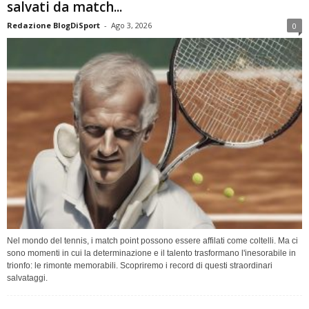
salvati da match...
Redazione BlogDiSport
-
Ago 3, 2026
0
Nel mondo del tennis, i match point possono essere affilati come coltelli. Ma ci
sono momenti in cui la determinazione e il talento trasformano l'inesorabile in
trionfo: le rimonte memorabili. Scopriremo i record di questi straordinari
salvataggi.