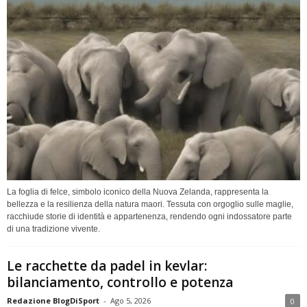
La foglia di felce, simbolo iconico della Nuova Zelanda, rappresenta la
bellezza e la resilienza della natura maori. Tessuta con orgoglio sulle maglie,
racchiude storie di identità e appartenenza, rendendo ogni indossatore parte
di una tradizione vivente.
Le racchette da padel in kevlar:
bilanciamento, controllo e potenza
Redazione BlogDiSport
-
Ago 5, 2026
0