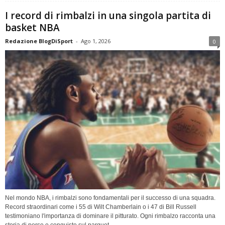
I record di rimbalzi in una singola partita di
basket NBA
Redazione BlogDiSport
-
Ago 1, 2026
0
Nel mondo NBA, i rimbalzi sono fondamentali per il successo di una squadra.
Record straordinari come i 55 di Wilt Chamberlain o i 47 di Bill Russell
testimoniano l'importanza di dominare il pitturato. Ogni rimbalzo racconta una