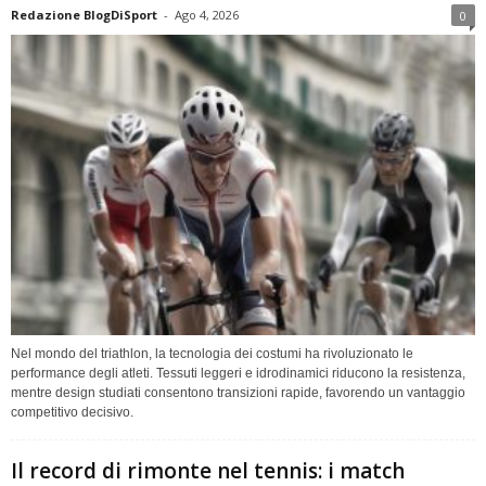
Redazione BlogDiSport
-
Ago 4, 2026
0
Nel mondo del triathlon, la tecnologia dei costumi ha rivoluzionato le
performance degli atleti. Tessuti leggeri e idrodinamici riducono la resistenza,
mentre design studiati consentono transizioni rapide, favorendo un vantaggio
competitivo decisivo.
Il record di rimonte nel tennis: i match