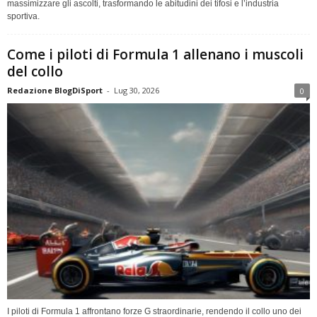
massimizzare gli ascolti, trasformando le abitudini dei tifosi e l’industria
sportiva.
Come i piloti di Formula 1 allenano i muscoli
del collo
Redazione BlogDiSport
-
Lug 30, 2026
0
I piloti di Formula 1 affrontano forze G straordinarie, rendendo il collo uno dei