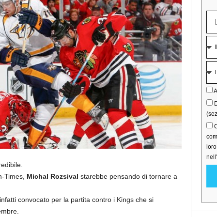
A
D
(sez
C
comu
lor
nell
edibile.
un-Times,
Michal Rozsival
starebbe pensando di tornare a
infatti convocato per la partita contro i Kings che si
embre.