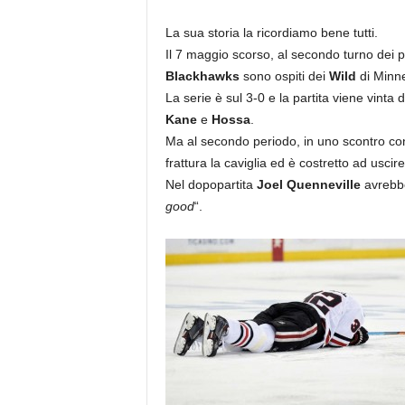
La sua storia la ricordiamo bene tutti.
Il 7 maggio scorso, al secondo turno dei p
Blackhawks
sono ospiti dei
Wild
di Minn
La serie è sul 3-0 e la partita viene vinta 
Kane
e
Hossa
.
Ma al secondo periodo, in uno scontro con
frattura la caviglia ed è costretto ad usci
Nel dopopartita
Joel Quenneville
avrebbe
good
“.