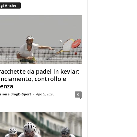
ggi Anche
racchette da padel in kevlar:
anciamento, controllo e
enza
ione BlogDiSport
-
Ago 5, 2026
0