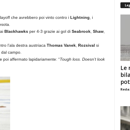
Le
layoff che avrebbero poi vinto contro i
Lightning
, i
esota.
dai
Blackhawks
per 4-3 grazie ai gol di
Seabrook
,
Shaw
,
tro l’ala destra austriaca
Thomas Vanek
,
Rozsival
si
re dal campo.
 poi affermato lapidariamente: “
Tough loss. Doesn’t look
Le 
bil
pot
Redaz