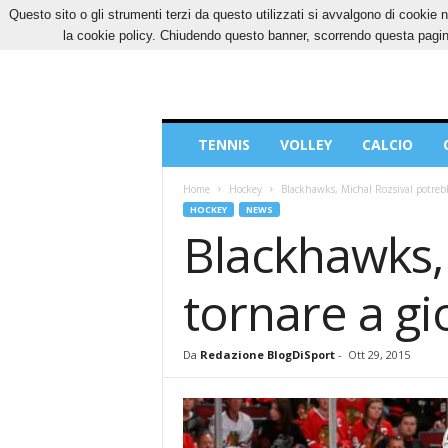
Questo sito o gli strumenti terzi da questo utilizzati si avvalgono di cookie n
GIOVEDÌ, 6 AGOSTO 2026
CONTATTI
COOK
la cookie policy. Chiudendo questo banner, scorrendo questa pagina
Blog
TENNIS
VOLLEY
CALCIO
di
Sport
Home
Hockey
Blackhawks, Michal Rozsival potrebb
HOCKEY
NEWS
Blackhawks,
tornare a gi
Da
Redazione BlogDiSport
-
Ott 29, 2015