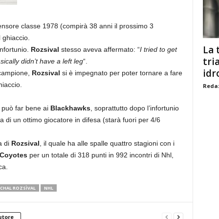
fensore classe 1978 (compirà 38 anni il prossimo 3
 ghiaccio.
La 
infortunio.
Rozsival
stesso aveva affermato: “
I tried to get
tri
ically didn’t have a left leg
“.
idr
 campione,
Rozsival
si è impegnato per poter tornare a fare
hiaccio.
Redaz
può far bene ai
Blackhawks
, soprattutto dopo l’infortunio
 di un ottimo giocatore in difesa (starà fuori per 4/6
a di
Rozsival
, il quale ha alle spalle quattro stagioni con i
Coyotes
per un totale di 318 punti in 992 incontri di Nhl,
ca.
CHAL ROZSÌVAL
NHL
utore