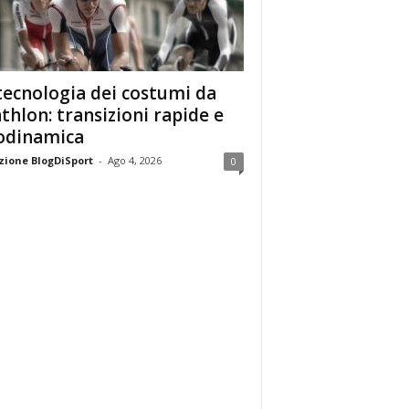
tecnologia dei costumi da
athlon: transizioni rapide e
odinamica
ione BlogDiSport
-
Ago 4, 2026
0