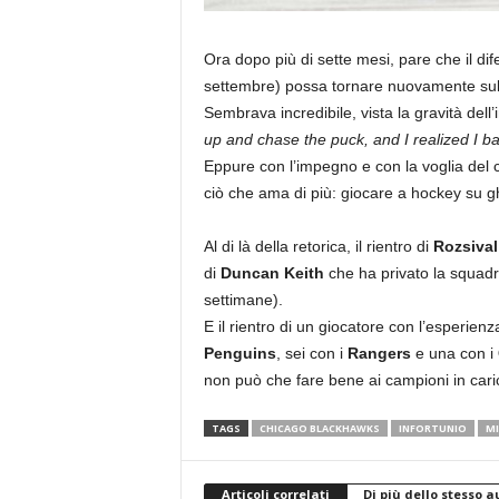
Ora dopo più di sette mesi, pare che il di
settembre) possa tornare nuovamente sul
Sembrava incredibile, vista la gravità dell’
up and chase the puck, and I realized I bas
Eppure con l’impegno e con la voglia del
ciò che ama di più: giocare a hockey su g
Al di là della retorica, il rientro di
Rozsival
di
Duncan Keith
che ha privato la squadra
settimane).
E il rientro di un giocatore con l’esperienz
Penguins
, sei con i
Rangers
e una con i
non può che fare bene ai campioni in cari
TAGS
CHICAGO BLACKHAWKS
INFORTUNIO
MI
Articoli correlati
Di più dello stesso a