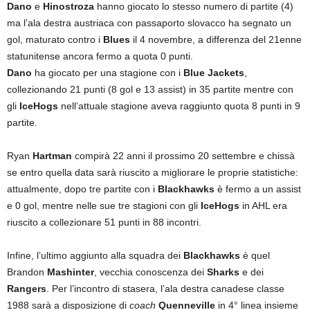
Dano
e
Hinostroza
hanno giocato lo stesso numero di partite (4)
ma l’ala destra austriaca con passaporto slovacco ha segnato un
gol, maturato contro i
Blues
il 4 novembre, a differenza del 21enne
statunitense ancora fermo a quota 0 punti.
Dano
ha giocato per una stagione con i
Blue Jackets
,
collezionando 21 punti (8 gol e 13 assist) in 35 partite mentre con
gli
IceHogs
nell’attuale stagione aveva raggiunto quota 8 punti in 9
partite.
Ryan
Hartman
compirà 22 anni il prossimo 20 settembre e chissà
se entro quella data sarà riuscito a migliorare le proprie statistiche:
attualmente, dopo tre partite con i
Blackhawks
è fermo a un assist
e 0 gol, mentre nelle sue tre stagioni con gli
IceHogs
in AHL era
riuscito a collezionare 51 punti in 88 incontri.
Infine, l’ultimo aggiunto alla squadra dei
Blackhawks
è quel
Brandon
Mashinter
, vecchia conoscenza dei
Sharks
e dei
Rangers
. Per l’incontro di stasera, l’ala destra canadese classe
1988 sarà a disposizione di
coach
Quenneville
in 4° linea insieme