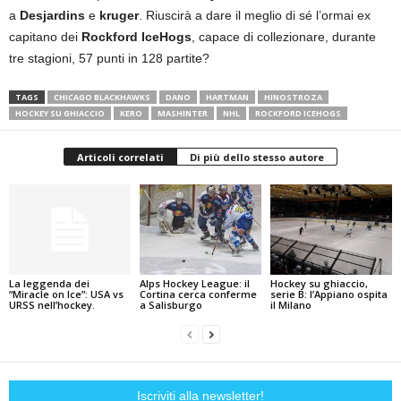
a
Desjardins
e
kruger
. Riuscirà a dare il meglio di sé l’ormai ex
capitano dei
Rockford IceHogs
, capace di collezionare, durante
tre stagioni, 57 punti in 128 partite?
TAGS
CHICAGO BLACKHAWKS
DANO
HARTMAN
HINOSTROZA
HOCKEY SU GHIACCIO
KERO
MASHINTER
NHL
ROCKFORD ICEHOGS
Articoli correlati
Di più dello stesso autore
La leggenda dei
Alps Hockey League: il
Hockey su ghiaccio,
“Miracle on Ice”: USA vs
Cortina cerca conferme
serie B: l’Appiano ospita
URSS nell’hockey.
a Salisburgo
il Milano
Iscriviti alla newsletter!