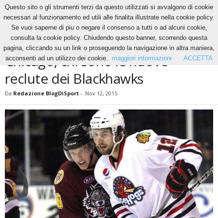
Questo sito o gli strumenti terzi da questo utilizzati si avvalgono di cookie
necessari al funzionamento ed utili alle finalita illustrate nella cookie policy.
Se vuoi saperne di piu o negare il consenso a tutti o ad alcuni cookie,
Home
Hockey
Chicago, chi sono le nuove reclute dei Blackhawks
consulta la cookie policy. Chiudendo questo banner, scorrendo questa
HOCKEY
pagina, cliccando su un link o proseguendo la navigazione in altra maniera,
Chicago, chi sono le nuove
acconsenti ad un utilizzo dei cookie.
maggiori informazioni
ACCETTA
reclute dei Blackhawks
Da
Redazione BlogDiSport
-
Nov 12, 2015