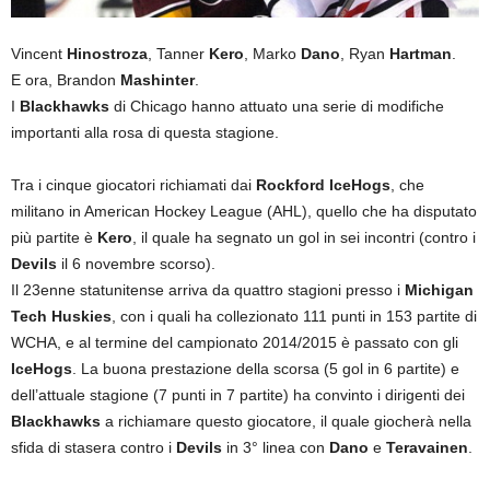
Vincent
Hinostroza
, Tanner
Kero
, Marko
Dano
, Ryan
Hartman
.
E ora, Brandon
Mashinter
.
I
Blackhawks
di Chicago hanno attuato una serie di modifiche
importanti alla rosa di questa stagione.
Tra i cinque giocatori richiamati dai
Rockford IceHogs
, che
militano in American Hockey League (AHL), quello che ha disputato
più partite è
Kero
, il quale ha segnato un gol in sei incontri (contro i
Devils
il 6 novembre scorso).
Il 23enne statunitense arriva da quattro stagioni presso i
Michigan
Tech Huskies
, con i quali ha collezionato 111 punti in 153 partite di
WCHA, e al termine del campionato 2014/2015 è passato con gli
IceHogs
. La buona prestazione della scorsa (5 gol in 6 partite) e
dell’attuale stagione (7 punti in 7 partite) ha convinto i dirigenti dei
Blackhawks
a richiamare questo giocatore, il quale giocherà nella
sfida di stasera contro i
Devils
in 3° linea con
Dano
e
Teravainen
.