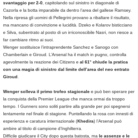
svantaggio per 2-0
, capitolando sul sinistro in diagonale di
Cazorla e la botta imparabile da dentro l’area del gallese Ramsey.
Nella ripresa gli uomini di Pellegrini provano a ribaltare il risultato,
ma mancano di convinzione e lucidità. Dzeko e Kolarov bisticciano
e Silva, subentrato al posto di un irriconoscibile Nasri, non riesce a
far cambiare ritmo ai suoi.
Wenger sostituisce l’intraprendente Sanchez e Sanogo con
Chamberlain e Giroud. L’Arsenal ha il match in pugno, controlla
agevolmente la reazione dei Citizens e
al 61° chiude la pratica
con una magia di sinistro dal limite dell’area del neo entrato
Giroud
.
Wenger solleva il primo trofeo stagionale
e può ben sperare per
la conquista della Premier League che manca ormai da troppo
tempo. I Gunners sono soliti partire alla grande per poi spegnersi
lentamente nel finale di stagione. Puntellando la rosa con innesti di
esperienza e caratura internazionale (
Khedira
) l’Arsenal può
ambire al titolo di campione d’Inghilterra.
Difficile giudicare il City dopo questa batosta, ma
le assenze e le