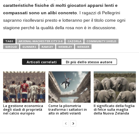
caratteristiche fisiche di molti giocatori apparsi lenti e
compassati sono un alibi concreto
. I ragazzi di Pellegrini
sapranno risollevarsi presto e lotteranno per il titolo come ogni
stagione perché la qualità della rosa non è in discussione.
TAGS
ARSENAL-MACHESTER CITY 3-0
CAZORLA
COMMUNITY SHIELD
GIROUD
GUNNERS
RAMSEY
WEMBLEY
WENGER
Articoli correlati
Di più dello stesso autore
La gestione economica
Come la pliometria
Il significato della foglia
degli stadi di proprietà
trasforma i saltatori in
di felce sulla maglia
nel calcio europeo
alto in atleti volanti
della Nuova Zelanda