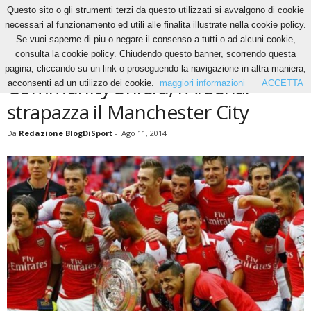
Questo sito o gli strumenti terzi da questo utilizzati si avvalgono di cookie
necessari al funzionamento ed utili alle finalita illustrate nella cookie policy.
Se vuoi saperne di piu o negare il consenso a tutti o ad alcuni cookie,
Home
News
Community Shield, l’Arsenal strapazza il Manchester City
consulta la cookie policy. Chiudendo questo banner, scorrendo questa
NEWS
pagina, cliccando su un link o proseguendo la navigazione in altra maniera,
Community Shield, l’Arsenal
acconsenti ad un utilizzo dei cookie.
maggiori informazioni
ACCETTA
strapazza il Manchester City
Da
Redazione BlogDiSport
-
Ago 11, 2014