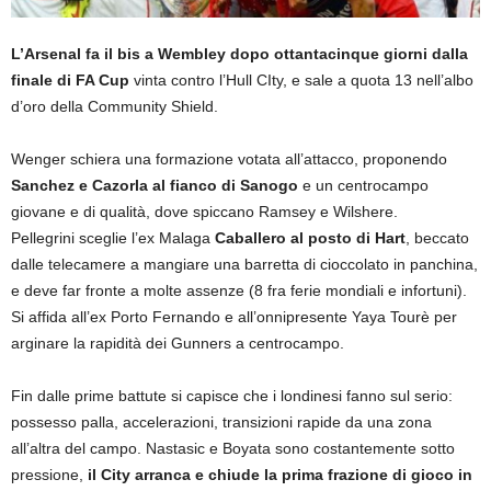
L’Arsenal fa il bis a Wembley dopo ottantacinque giorni dalla
finale di FA Cup
vinta contro l’Hull CIty, e sale a quota 13 nell’albo
d’oro della Community Shield.
Wenger schiera una formazione votata all’attacco, proponendo
Sanchez e Cazorla al fianco di Sanogo
e un centrocampo
giovane e di qualità, dove spiccano Ramsey e Wilshere.
Pellegrini sceglie l’ex Malaga
Caballero al posto di Hart
, beccato
dalle telecamere a mangiare una barretta di cioccolato in panchina,
e deve far fronte a molte assenze (8 fra ferie mondiali e infortuni).
Si affida all’ex Porto Fernando e all’onnipresente Yaya Tourè per
arginare la rapidità dei Gunners a centrocampo.
Fin dalle prime battute si capisce che i londinesi fanno sul serio:
possesso palla, accelerazioni, transizioni rapide da una zona
all’altra del campo. Nastasic e Boyata sono costantemente sotto
pressione,
il City arranca e chiude la prima frazione di gioco in