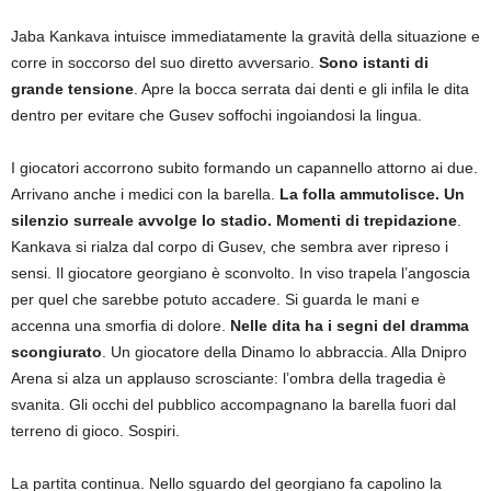
Jaba Kankava intuisce immediatamente la gravità della situazione e
corre in soccorso del suo diretto avversario.
Sono istanti di
grande tensione
. Apre la bocca serrata dai denti e gli infila le dita
dentro per evitare che Gusev soffochi ingoiandosi la lingua.
I giocatori accorrono subito formando un capannello attorno ai due.
Arrivano anche i medici con la barella.
La folla ammutolisce. Un
silenzio surreale avvolge lo stadio. Momenti di trepidazione
.
Kankava si rialza dal corpo di Gusev, che sembra aver ripreso i
sensi. Il giocatore georgiano è sconvolto. In viso trapela l’angoscia
per quel che sarebbe potuto accadere. Si guarda le mani e
accenna una smorfia di dolore.
Nelle dita ha i segni del dramma
scongiurato
. Un giocatore della Dinamo lo abbraccia. Alla Dnipro
Arena si alza un applauso scrosciante: l’ombra della tragedia è
svanita. Gli occhi del pubblico accompagnano la barella fuori dal
terreno di gioco. Sospiri.
La partita continua. Nello sguardo del georgiano fa capolino la