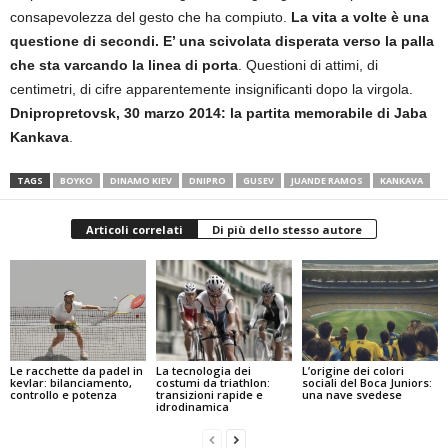
consapevolezza del gesto che ha compiuto.
La vita a volte è una
questione di secondi. E’ una scivolata disperata verso la palla
che sta varcando la linea di porta
. Questioni di attimi, di
centimetri, di cifre apparentemente insignificanti dopo la virgola.
Dnipropretovsk, 30 marzo 2014: la partita memorabile di Jaba
Kankava
.
TAGS
BOYKO
DINAMO KIEV
DNIPRO
GUSEV
JUANDE RAMOS
KANKAVA
Articoli correlati
Di più dello stesso autore
Le racchette da padel in
La tecnologia dei
L’origine dei colori
kevlar: bilanciamento,
costumi da triathlon:
sociali del Boca Juniors:
controllo e potenza
transizioni rapide e
una nave svedese
idrodinamica