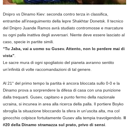
Dnipro vs Dinamo Kiev: seconda contro terza in classifica,
entrambe all’inseguimento della lepre Shakhtar Donetsk. Il tecnico
del Dnipro Juande Ramos avrà studiato contromosse e marcature
su ogni palla inattiva degli avversari. Niente deve essere lasciato al
caso, specie in partite simili.
“Tu Jaba, vai a uomo su Gusev. Attento, non lo perdere mai di
vista”
.
Le sacre mura di ogni spogliatoio del pianeta avranno sentito
un’infinità di volte raccomandazioni di tal genere.
Al 21° del primo tempo la partita è ancora bloccata sullo 0-0 e la
Dinamo prova a sorprendere la difesa di casa con una punizione
dalla trequarti. Gusev, capitano e punto fermo della nazionale
ucraina, si incunea in area alla ricerca della palla. Il portiere Boyko
sbroglia la situazione bloccando la sfera in un’uscita alta, ma col
ginocchio colpisce fortuitamente Gusev alla tempia travolgendolo.
Il
#20 della Dinamo stramazza sul prato, privo di sensi
.