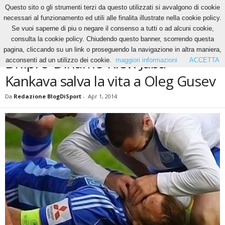
Questo sito o gli strumenti terzi da questo utilizzati si avvalgono di cookie
necessari al funzionamento ed utili alle finalita illustrate nella cookie policy.
Se vuoi saperne di piu o negare il consenso a tutti o ad alcuni cookie,
Home
News
Dnipro-Dinamo Kiev: Jaba Kankava salva la vita a Oleg Gusev
consulta la cookie policy. Chiudendo questo banner, scorrendo questa
NEWS
pagina, cliccando su un link o proseguendo la navigazione in altra maniera,
Dnipro-Dinamo Kiev: Jaba
acconsenti ad un utilizzo dei cookie.
maggiori informazioni
ACCETTA
Kankava salva la vita a Oleg Gusev
Da
Redazione BlogDiSport
-
Apr 1, 2014