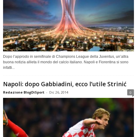
Dopo l’approdo in semifinale di Champions League della Juventus, un’altra
buona notizia allieta il mondo del calcio italiano. Napoli e Fiorentina si sono
infatti...
Napoli: dopo Gabbiadini, ecco l’utile Strinić
Redazione BlogDiSport
-
Dic 26, 2014
0