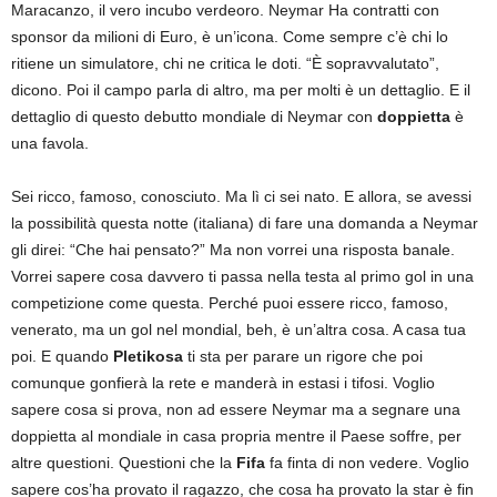
Maracanzo, il vero incubo verdeoro. Neymar Ha contratti con
sponsor da milioni di Euro, è un’icona. Come sempre c’è chi lo
ritiene un simulatore, chi ne critica le doti. “È sopravvalutato”,
dicono. Poi il campo parla di altro, ma per molti è un dettaglio. E il
dettaglio di questo debutto mondiale di Neymar con
doppietta
è
una favola.
Sei ricco, famoso, conosciuto. Ma lì ci sei nato. E allora, se avessi
la possibilità questa notte (italiana) di fare una domanda a Neymar
gli direi: “Che hai pensato?” Ma non vorrei una risposta banale.
Vorrei sapere cosa davvero ti passa nella testa al primo gol in una
competizione come questa. Perché puoi essere ricco, famoso,
venerato, ma un gol nel mondial, beh, è un’altra cosa. A casa tua
poi. E quando
Pletikosa
ti sta per parare un rigore che poi
comunque gonfierà la rete e manderà in estasi i tifosi. Voglio
sapere cosa si prova, non ad essere Neymar ma a segnare una
doppietta al mondiale in casa propria mentre il Paese soffre, per
altre questioni. Questioni che la
Fifa
fa finta di non vedere. Voglio
sapere cos’ha provato il ragazzo, che cosa ha provato la star è fin