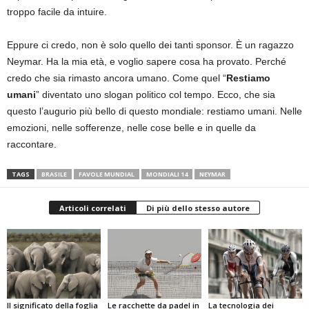
troppo facile da intuire.
Eppure ci credo, non è solo quello dei tanti sponsor. È un ragazzo
Neymar. Ha la mia età, e voglio sapere cosa ha provato. Perché
credo che sia rimasto ancora umano. Come quel “
Restiamo
umani
” diventato uno slogan politico col tempo. Ecco, che sia
questo l’augurio più bello di questo mondiale: restiamo umani. Nelle
emozioni, nelle sofferenze, nelle cose belle e in quelle da
raccontare.
TAGS
BRASILE
FAVOLE MUNDIAL
MONDIALI 14
NEYMAR
Articoli correlati
Di più dello stesso autore
Il significato della foglia
Le racchette da padel in
La tecnologia dei