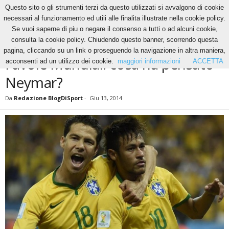
Questo sito o gli strumenti terzi da questo utilizzati si avvalgono di cookie
necessari al funzionamento ed utili alle finalita illustrate nella cookie policy.
Se vuoi saperne di piu o negare il consenso a tutti o ad alcuni cookie,
Home
News
Favole Mundial: cosa ha pensato Neymar?
consulta la cookie policy. Chiudendo questo banner, scorrendo questa
NEWS
pagina, cliccando su un link o proseguendo la navigazione in altra maniera,
Favole Mundial: cosa ha pensato
acconsenti ad un utilizzo dei cookie.
maggiori informazioni
ACCETTA
Neymar?
Da
Redazione BlogDiSport
-
Giu 13, 2014