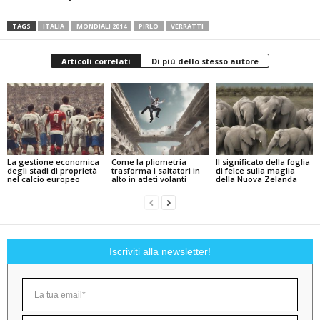
TAGS
ITALIA
MONDIALI 2014
PIRLO
VERRATTI
Articoli correlati
Di più dello stesso autore
La gestione economica
Come la pliometria
Il significato della foglia
degli stadi di proprietà
trasforma i saltatori in
di felce sulla maglia
nel calcio europeo
alto in atleti volanti
della Nuova Zelanda
Iscriviti alla newsletter!