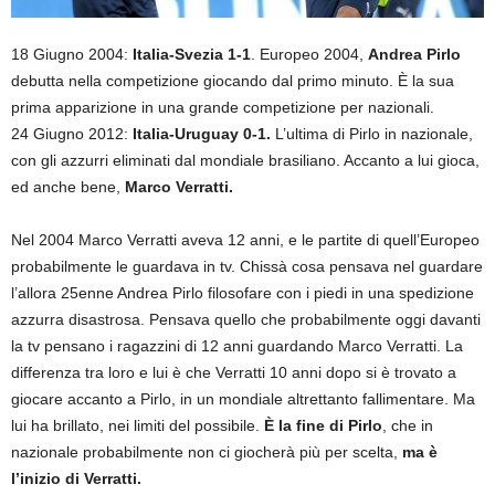
18 Giugno 2004:
Italia-Svezia 1-1
. Europeo 2004,
Andrea Pirlo
debutta nella competizione giocando dal primo minuto. È la sua
prima apparizione in una grande competizione per nazionali.
24 Giugno 2012:
Italia-Uruguay 0-1.
L’ultima di Pirlo in nazionale,
con gli azzurri eliminati dal mondiale brasiliano. Accanto a lui gioca,
ed anche bene,
Marco Verratti.
Nel 2004 Marco Verratti aveva 12 anni, e le partite di quell’Europeo
probabilmente le guardava in tv. Chissà cosa pensava nel guardare
l’allora 25enne Andrea Pirlo filosofare con i piedi in una spedizione
azzurra disastrosa. Pensava quello che probabilmente oggi davanti
la tv pensano i ragazzini di 12 anni guardando Marco Verratti. La
differenza tra loro e lui è che Verratti 10 anni dopo si è trovato a
giocare accanto a Pirlo, in un mondiale altrettanto fallimentare. Ma
lui ha brillato, nei limiti del possibile.
È la fine di Pirlo
, che in
nazionale probabilmente non ci giocherà più per scelta,
ma è
l’inizio di Verratti.