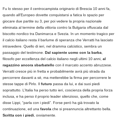
Fu lo stesso per il centrocampista originario di Brescia 10 anni fa,
quando all’Europeo dovette conquistarsi a fatica lo spazio per
giocare due partite su 3, per poi vedere la propria nazionale
eliminata al termine della vittoria contro la Bulgaria offuscata dal
biscotto nordico tra Danimarca e Svezia. In un momento tragico per
il calcio italiano resta il barlume di speranza che Verratti ha lasciato
intravedere. Quello di ieri, nel dramma calcistico, sembra un
passaggio del testimone.
Dal sapiente uomo con la barba
,
filosofo per eccellenza del calcio italiano negli ultimi 10 anni,
al
ragazzino ancora sbarbatello
con il marcato accento abruzzese.
Verratti cresce più in fretta e probabilmente avrà più strada da
percorrere davanti a sè, ma metterebbe la firma per percorrere le
stesse tappe di Pirlo. Il
futuro
passa da lui, e dai suoi piedi
soprattutto. L’Italia ha perso tutto ieri, coscienza della propria forza
inclusa, e ha perso il proprio leader silenzioso, quello che, come
disse Lippi, “parla con i piedi”. Forse però ha già trovato la
continuazione, ed una
favola
che si preannuncia altrettanto bella.
Scritta con i piedi
, ovviamente.