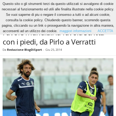
Questo sito o gli strumenti terzi da questo utilizzati si avvalgono di cookie
necessari al funzionamento ed utili alle finalita illustrate nella cookie policy.
Se vuoi saperne di piu o negare il consenso a tutti o ad alcuni cookie,
Home
News
Favole mundial: la favola scritta con i piedi, da Pirlo a Verratti
consulta la cookie policy. Chiudendo questo banner, scorrendo questa
NEWS
pagina, cliccando su un link o proseguendo la navigazione in altra maniera,
Favole mundial: la favola scritta
acconsenti ad un utilizzo dei cookie.
maggiori informazioni
ACCETTA
con i piedi, da Pirlo a Verratti
Da
Redazione BlogDiSport
-
Giu 25, 2014