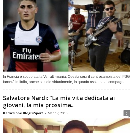
In Francia è scoppiata la Verratti-mania. Questa sera il centrocampista del PSG
tornerà in Italia, anche se solo virtualmente, in quanto assieme al compagno...
Salvatore Nardi: ”La mia vita dedicata ai
giovani, la mia prossima...
Redazione BlogDiSport
-
Mar 17, 2015
0