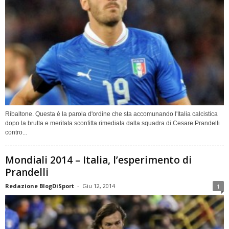
Ribaltone. Questa è la parola d'ordine che sta accomunando l'Italia calcistica
dopo la brutta e meritata sconfitta rimediata dalla squadra di Cesare Prandelli
contro...
Mondiali 2014 – Italia, l’esperimento di
Prandelli
Redazione BlogDiSport
-
Giu 12, 2014
1