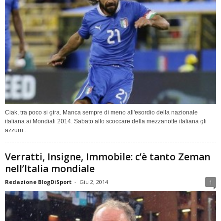
Ciak, tra poco si gira. Manca sempre di meno all'esordio della nazionale
italiana ai Mondiali 2014. Sabato allo scoccare della mezzanotte italiana gli
azzurri...
Verratti, Insigne, Immobile: c’è tanto Zeman
nell’Italia mondiale
Redazione BlogDiSport
-
Giu 2, 2014
1